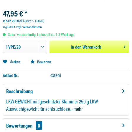
47,95 € *
Inhalt:
20 Stück (2,40 € * / 1 Stück)
zzgl. MwSt.
zzgl. Versandkosten
Sofort versandfertig, Lieferzeit ca. 1-3 Werktage
In den
Warenkorb
Merken
Bewerten
Artikel-Nr.:
035306
Beschreibung
LKW GEWICHT mit geschlitzter Klammer 250 g LKW
Auswuchtgewicht für schlauchlose...
mehr
Bewertungen
0