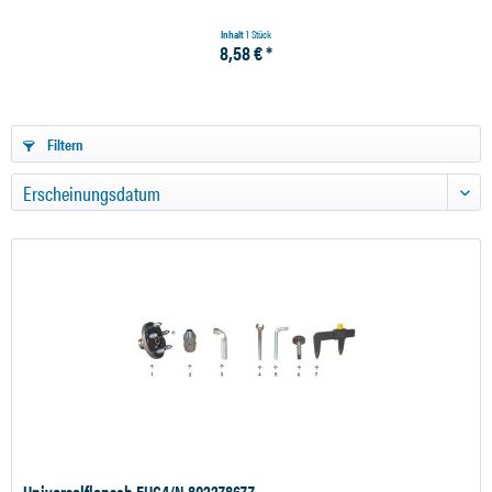
Inhalt
1 Stück
8,58 € *
Filtern
Universalflansch FUC4/N 802278677