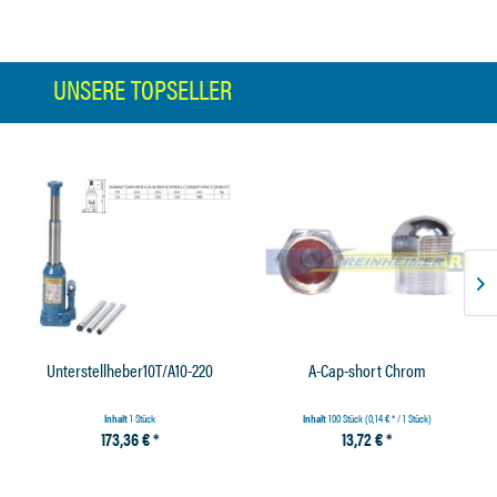
UNSERE TOPSELLER
Unterstellheber10T/A10-220
A-Cap-short Chrom
Inhalt
1 Stück
Inhalt
100 Stück
(0,14 € * / 1 Stück)
173,36 € *
13,72 € *