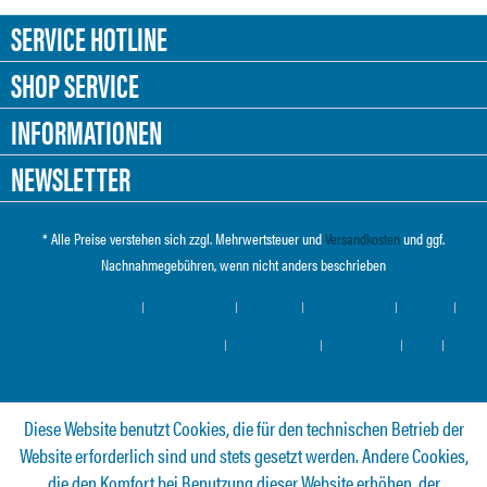
SERVICE HOTLINE
SHOP SERVICE
INFORMATIONEN
NEWSLETTER
* Alle Preise verstehen sich zzgl. Mehrwertsteuer und
Versandkosten
und ggf.
Nachnahmegebühren, wenn nicht anders beschrieben
Cookie-Einstellungen
Händler-Login
Über uns
Hilfe / Support
Kontakt
Versand und Zahlungsbedingungen
Widerrufsrecht
Datenschutz
AGB
Impressum
Diese Website benutzt Cookies, die für den technischen Betrieb der
Website erforderlich sind und stets gesetzt werden. Andere Cookies,
die den Komfort bei Benutzung dieser Website erhöhen, der