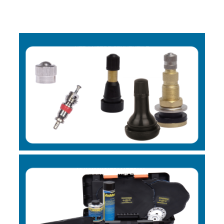
KFZ-LUFTREIFENVENTILE
VULKANISIERMATERIAL