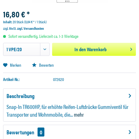
16,80 € *
Inhalt:
20 Stück (0,84 € * / 1 Stück)
zzgl. MwSt.
zzgl. Versandkosten
Sofort versandfertig, Lieferzeit ca. 1-3 Werktage
In den
Warenkorb
Merken
Bewerten
Artikel-Nr.:
072620
Beschreibung
Snap-In TR600HP, für erhöhte Reifen-Luftdrücke Gummiventil für
Transporter und Wohnmobile, die...
mehr
Bewertungen
0