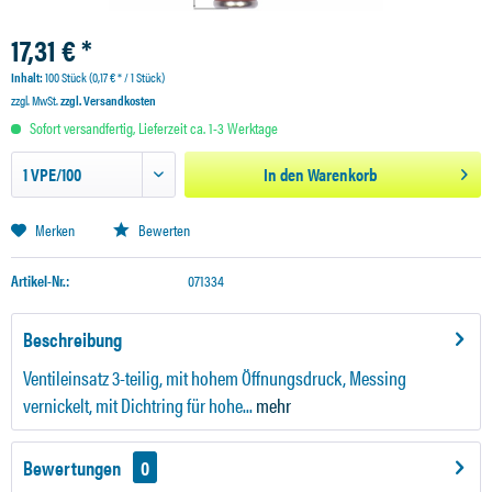
17,31 € *
Inhalt:
100 Stück (0,17 € * / 1 Stück)
zzgl. MwSt.
zzgl. Versandkosten
Sofort versandfertig, Lieferzeit ca. 1-3 Werktage
In den
Warenkorb
Merken
Bewerten
Artikel-Nr.:
071334
Beschreibung
Ventileinsatz 3-teilig, mit hohem Öffnungsdruck, Messing
vernickelt, mit Dichtring für hohe...
mehr
Bewertungen
0