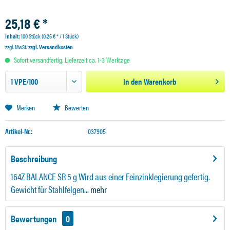
25,18 € *
Inhalt:
100 Stück (0,25 € * / 1 Stück)
zzgl. MwSt.
zzgl. Versandkosten
Sofort versandfertig, Lieferzeit ca. 1-3 Werktage
In den
Warenkorb
Merken
Bewerten
Artikel-Nr.:
037905
Beschreibung
164Z BALANCE SR 5 g Wird aus einer Feinzinklegierung gefertig.
Gewicht für Stahlfelgen...
mehr
Bewertungen
0