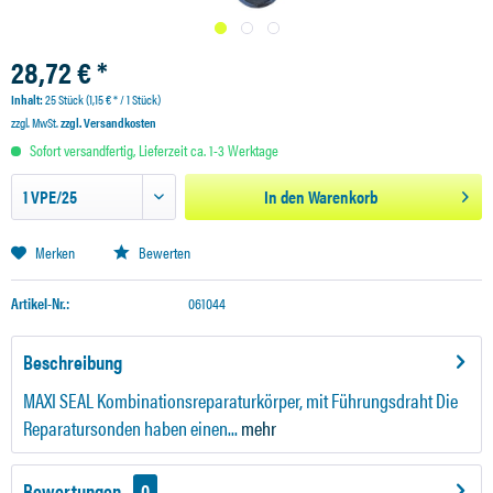
28,72 € *
Inhalt:
25 Stück (1,15 € * / 1 Stück)
zzgl. MwSt.
zzgl. Versandkosten
Sofort versandfertig, Lieferzeit ca. 1-3 Werktage
In den
Warenkorb
Merken
Bewerten
Artikel-Nr.:
061044
Beschreibung
MAXI SEAL Kombinationsreparaturkörper, mit Führungsdraht Die
Reparatursonden haben einen...
mehr
Bewertungen
0