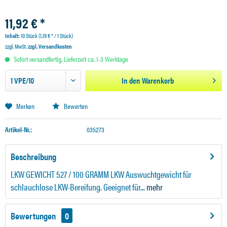
11,92 € *
Inhalt:
10 Stück (1,19 € * / 1 Stück)
zzgl. MwSt.
zzgl. Versandkosten
Sofort versandfertig, Lieferzeit ca. 1-3 Werktage
In den
Warenkorb
Merken
Bewerten
Artikel-Nr.:
035273
Beschreibung
LKW GEWICHT 527 / 100 GRAMM LKW Auswuchtgewicht für
schlauchlose LKW-Bereifung. Geeignet für...
mehr
Bewertungen
0