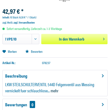
42,97 € *
Inhalt:
10 Stück (4,30 € * / 1 Stück)
zzgl. MwSt.
zzgl. Versandkosten
Sofort versandfertig, Lieferzeit ca. 1-3 Werktage
In den
Warenkorb
Merken
Bewerten
Artikel-Nr.:
078237
Beschreibung
LKW STEILSCHULTERVENTIL 544D Felgenventil aus Messing
vernickelt fuer schlauchlose...
mehr
Bewertungen
0