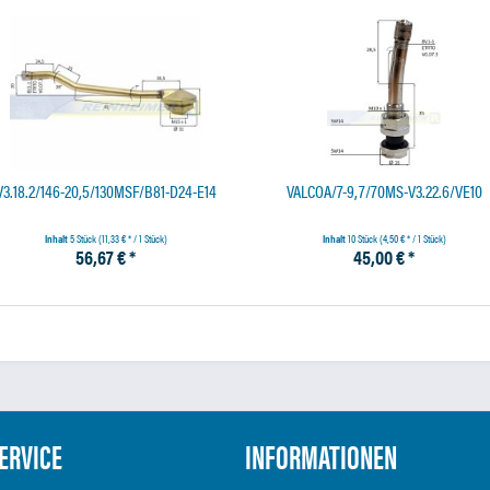
V3.18.2/146-20,5/130MSF/B81-D24-E14
VALCOA/7-9,7/70MS-V3.22.6/VE10
Inhalt
5 Stück
(11,33 € * / 1 Stück)
Inhalt
10 Stück
(4,50 € * / 1 Stück)
56,67 € *
45,00 € *
ERVICE
INFORMATIONEN