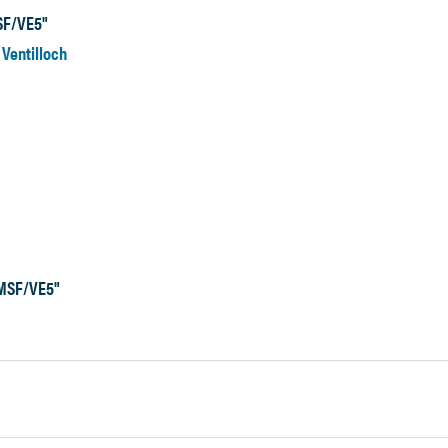
SF/VE5"
 Ventilloch
5MSF/VE5"