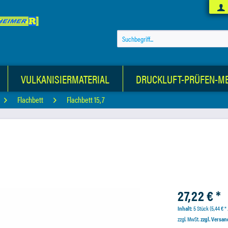
VULKANISIERMATERIAL
DRUCKLUFT-PRÜFEN-M
Flachbett
Flachbett 15,7
27,22 € *
Inhalt:
5 Stück (5,44 € * 
zzgl. MwSt.
zzgl. Versa