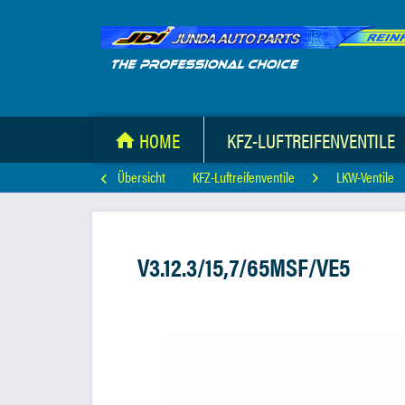
HOME
KFZ-LUFTREIFENVENTILE
Übersicht
KFZ-Luftreifenventile
LKW-Ventile
V3.12.3/15,7/65MSF/VE5