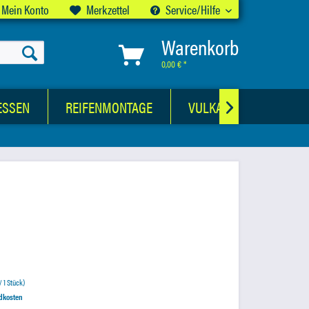
Mein Konto
Merkzettel
Service/Hilfe
Warenkorb
0,00 € *
ESSEN
REIFENMONTAGE
VULKANISATIONSWER

/ 1 Stück)
ndkosten