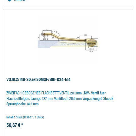
V3.18.2/146-20,5/130MSF/B81-D24-E14
ZWEIFACH GEBOGENES FLACHBETTFVENTIL 20,5mm LKW- Ventil fuer
Flachbettfelgen. Laenge 127 mm Ventilloch 20.5 mm Verpackung 5 Stueck
Sprunghoehe 14.5 mm
Inhalt
5 Stück
(11,33 € * / 1 Stück)
56,67 € *