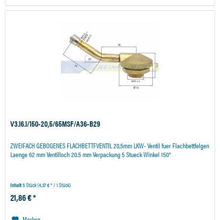
V3.16.1/150-20,5/65MSF/A36-B29
ZWEIFACH GEBOGENES FLACHBETTFVENTIL 20,5mm LKW- Ventil fuer Flachbettfelgen
Laenge 62 mm Ventilloch 20.5 mm Verpackung 5 Stueck Winkel 150°
Inhalt
5 Stück
(4,37 € * / 1 Stück)
21,86 € *
Merken