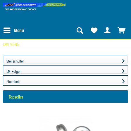
Menü
LKW-Ventile
Steilschulter
LM-Felgen
Flachbett
Topseller