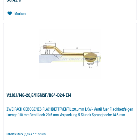
Merken
V3.18.1/146-20,5/115MSF/B64-D24-E14
ZWEIFACH GEBOGENES FLACHBETTFVENTIL 20,5mm LKW- Ventil fuer Flachbettfelgen
Laenge 110 mm Ventilloch 20.5 mm Verpackung 5 Stueck Sprunghoehe 14.5 mm
Inhalt
5 Stück
(5,05 € * / 1 Stück)