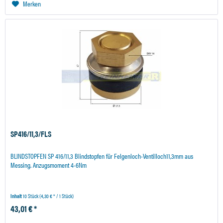
Merken
SP416/11,3/FLS
BLINDSTOPFEN SP 416/11,3 Blindstopfen für Felgenloch-Ventilloch11,3mm aus
Messing. Anzugsmoment 4-6Nm
Inhalt
10 Stück
(4,30 € * / 1 Stück)
43,01 € *