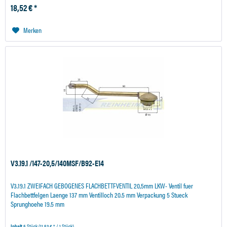
18,52 € *
Merken
V3.19.1 /147-20,5/140MSF/B92-E14
V3.19.1 ZWEIFACH GEBOGENES FLACHBETTFVENTIL 20,5mm LKW- Ventil fuer
Flachbettfelgen Laenge 137 mm Ventilloch 20.5 mm Verpackung 5 Stueck
Sprunghoehe 19.5 mm
Inhalt
5 Stück
(11,53 € * / 1 Stück)