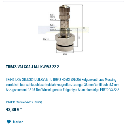
TR542-VALCOA-LM-LKW/V3.22.2
TR542 LKW STEILSCHULTERVENTIL TR542 40MS-VALCOA Felgenventil aus Messing
vernickelt fuer schlauchlose Nutzfahrzeugreifen. Laenge: 38 mm Ventilloch: 9.7 mm
Anzugsmoment: 12-15 Nm Winkel: gerade Felgentyp: Aluminiumfelge ETRTO V3.22.2
Inhalt
10 Stück
(4,34 € * / 1 Stück)
43,39 € *
Merken