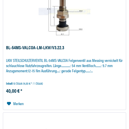
BL-54MS-VALCOA-LM-LKW/V3.22.3
LKW STEILSCHULTERVENTIL BL-54MS-VALCOA Felgenventil aus Messing vernickelt für
schlauchlose Nutzfahrzeugreifen. Länge...............: 54 mm Ventilloch.........: 9.7 mm
Anzugsmoment:12-15 Nm Ausführung.....: gerade Felgentyp........:...
Inhalt
10 Stück
(4,00 € * / 1 Stück)
40,00 € *
Merken