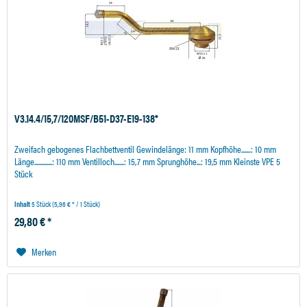
V3.14.4/15,7/120MSF/B51-D37-E19-138°
Zweifach gebogenes Flachbettventil Gewindelänge: 11 mm Kopfhöhe.......: 10 mm
Länge.............: 110 mm Ventilloch.......: 15,7 mm Sprunghöhe...: 19,5 mm Kleinste VPE 5
Stück
Inhalt
5 Stück
(5,96 € * / 1 Stück)
29,80 € *
Merken