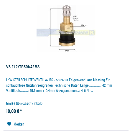
V3.21.2/TR501/42MS
LKW STEILSCHULTERVENTIL 42MS - 5629723 Felgenventil aus Messing für
schlauchlose Nutzfahrzeugreifen. Technische Daten Länge....................: 42 mm
Ventilloch..............: 15,7 mm +-0,4mm Anzugsmoment...: 4-6 Nm...
Inhalt
5 Stück
(2,02 € * / 1 Stück)
10,08 € *
Merken