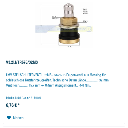
V3.21.1/TR575/32MS
LKW STEILSCHULTERVENTIL 32MS - 5629716 Felgenventil aus Messing für
schlauchlose Nutzfahrzeugreifen. Technische Daten Länge....................: 32 mm
Ventilloch..............: 15,7 mm +- 0,4mm Anzugsmoment...: 4-6 Nm...
Inhalt
5 Stück
(1,35 € * / 1 Stück)
6,76 € *
Merken