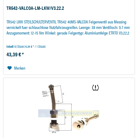
TR542-VALCOA-LM-LKW/V3.22.2
TR542 LKW STEILSCHULTERVENTIL TR542 40MS-VALCOA Felgenventil aus Messing
vernickelt fuer schlauchlose Nutzfahrzeugreifen. Laenge: 38 mm Ventilloch: 9.7 mm
Anzugsmoment: 12-15 Nm Winkel: gerade Felgentyp: Aluminiumfelge ETRTO V3.22.2
Inhalt
10 Stück
(4,34 € * / 1 Stück)
43,39 € *
Merken