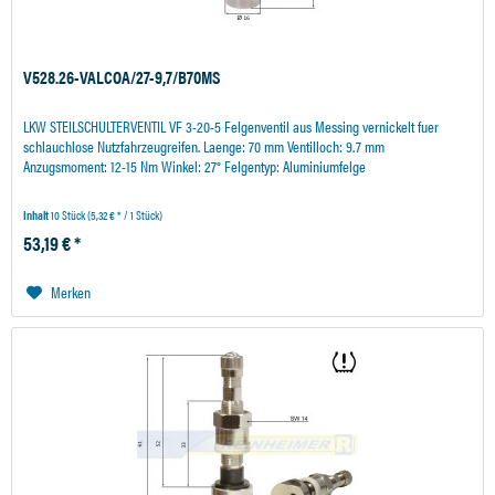
V528.26-VALCOA/27-9,7/B70MS
LKW STEILSCHULTERVENTIL VF 3-20-5 Felgenventil aus Messing vernickelt fuer
schlauchlose Nutzfahrzeugreifen. Laenge: 70 mm Ventilloch: 9.7 mm
Anzugsmoment: 12-15 Nm Winkel: 27° Felgentyp: Aluminiumfelge
Inhalt
10 Stück
(5,32 € * / 1 Stück)
53,19 € *
Merken