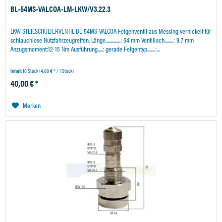
BL-54MS-VALCOA-LM-LKW/V3.22.3
LKW STEILSCHULTERVENTIL BL-54MS-VALCOA Felgenventil aus Messing vernickelt für
schlauchlose Nutzfahrzeugreifen. Länge...............: 54 mm Ventilloch.........: 9.7 mm
Anzugsmoment:12-15 Nm Ausführung.....: gerade Felgentyp........:...
Inhalt
10 Stück
(4,00 € * / 1 Stück)
40,00 € *
Merken