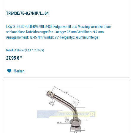
TR543E/75-9,7/NIP/L=64
LKW STEILSCHULTERVENTIL 543E Felgenventil aus Messing vernickelt fuer
schlauchlose Nutzfahrzeugreifen. Laenge: 35 mm Ventilloch: 9.7 mm
Anzugsmoment: 12-15 Nm Winkel: 75° Felgentyp: Aluminiumfelge
Inhalt
10 Stück
(2,80 € * / 1 Stück)
27,95 € *
Merken