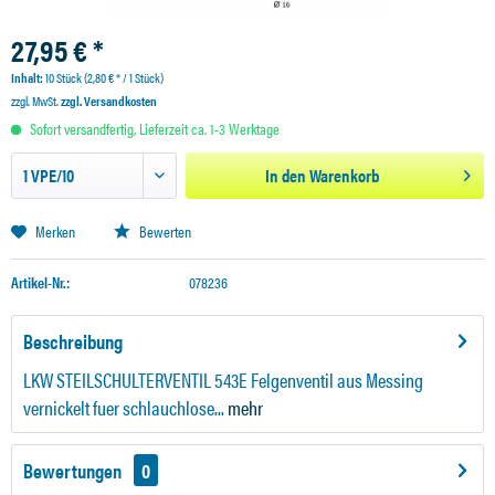
27,95 € *
Inhalt:
10 Stück (2,80 € * / 1 Stück)
zzgl. MwSt.
zzgl. Versandkosten
Sofort versandfertig, Lieferzeit ca. 1-3 Werktage
In den
Warenkorb
Merken
Bewerten
Artikel-Nr.:
078236
Beschreibung
LKW STEILSCHULTERVENTIL 543E Felgenventil aus Messing
vernickelt fuer schlauchlose...
mehr
Bewertungen
0