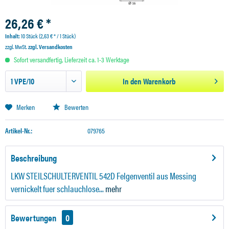
26,26 € *
Inhalt:
10 Stück (2,63 € * / 1 Stück)
zzgl. MwSt.
zzgl. Versandkosten
Sofort versandfertig, Lieferzeit ca. 1-3 Werktage
In den
Warenkorb
Merken
Bewerten
Artikel-Nr.:
079765
Beschreibung
LKW STEILSCHULTERVENTIL 542D Felgenventil aus Messing
vernickelt fuer schlauchlose...
mehr
Bewertungen
0