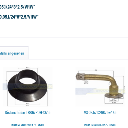
05.1/24*8*2,5/VRW"
9.05.1/24*8*2,5/VRW"
falls angesehen
Distanzhülse TRB6/PDH-13/15
V3.02.5/1C/90/L=47,5
Inhalt
20 Stück
(0,65 € * / 1 Stück)
Inhalt
10 Stück
(1,35 € * / 1 Stück)