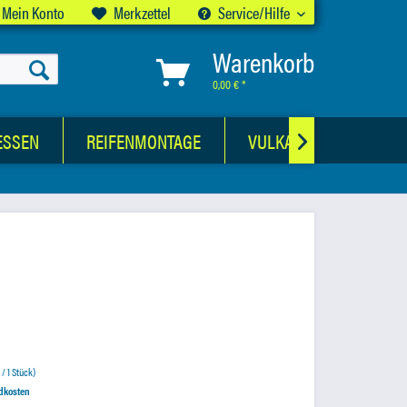
Mein Konto
Merkzettel
Service/Hilfe
Warenkorb
0,00 € *
ESSEN
REIFENMONTAGE
VULKANISATIONSWER

 / 1 Stück)
ndkosten