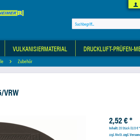
VULKANISIERMATERIAL
DRUCKLUFT-PRÜFEN-M
le
Zubehör
,5/VRW
2,52 € *
Inhalt:
20 Stück (0,13 € *
zzgl. MwSt.
zzgl. Versa