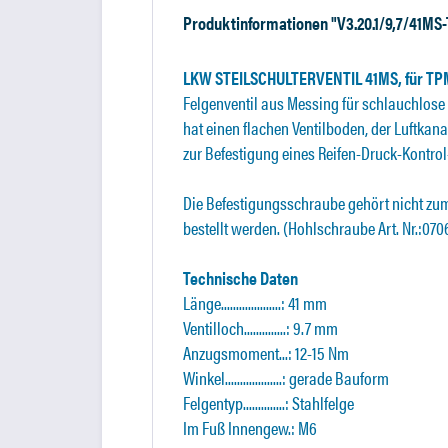
Produktinformationen "V3.20.1/9,7/41MS
LKW STEILSCHULTERVENTIL 41MS, für TP
Felgenventil aus Messing für schlauchlose 
hat einen flachen Ventilboden, der Luftkan
zur Befestigung eines Reifen-Druck-Kontrol
Die Befestigungsschraube gehört nicht zu
bestellt werden. (Hohlschraube Art. Nr.:070
Technische Daten
Länge....................: 41 mm
Ventilloch..............: 9.7 mm
Anzugsmoment...: 12-15 Nm
Winkel...................: gerade Bauform
Felgentyp..............: Stahlfelge
Im Fuß Innengew.: M6