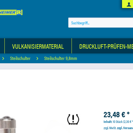
VULKANISIERMATERIAL
DRUCKLUFT-PRÜFEN-M
Steilschulter
Steilschulter 9,8mm
23,48 € *
Inhalt:
10 Stück (2,35 € *
zzgl. MwSt.
zzgl. Versa