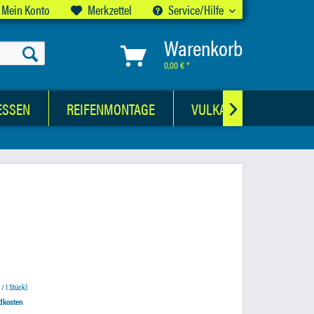
Mein Konto
Merkzettel
Service/Hilfe
Warenkorb
0,00 € *
ESSEN
REIFENMONTAGE
VULKANISATIONSWER

 / 1 Stück)
ndkosten