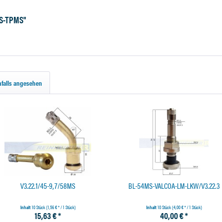
MS-TPMS"
falls angesehen
V3.22.1/45-9,7/58MS
BL-54MS-VALCOA-LM-LKW/V3.22.3
Inhalt
10 Stück
(1,56 € * / 1 Stück)
Inhalt
10 Stück
(4,00 € * / 1 Stück)
15,63 € *
40,00 € *