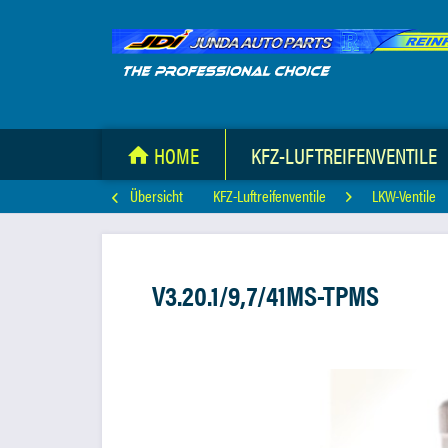
HOME
KFZ-LUFTREIFENVENTILE
Übersicht
KFZ-Luftreifenventile
LKW-Ventile
V3.20.1/9,7/41MS-TPMS