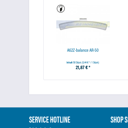
A62Z-balance AR-50
Inhalt
50 Stück
(0,44 € * / 1 Stück)
21,87 € *
SERVICE HOTLINE
SHOP S