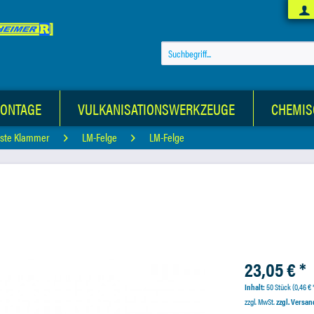
MONTAGE
VULKANISATIONSWERKZEUGE
CHEMIS
ste Klammer
LM-Felge
LM-Felge
23,05 € *
Inhalt:
50 Stück (0,46 € *
zzgl. MwSt.
zzgl. Versa