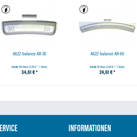
A62Z-balance AR-30
A62Z-balance AR-60
Inhalt
100 Stück
(0,35 € * / 1 Stück)
Inhalt
50 Stück
(0,49 € * / 1 Stück)
34,61 € *
24,61 € *
ERVICE
INFORMATIONEN