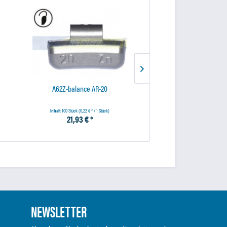
A62Z-balance AR-20
Rubbertex Spr
Inhalt
100 Stück
(0,22 € * / 1 Stück)
Inhalt
0.5 Liter
(10,92 € * / 
21,93 € *
5,46 € *
NEWSLETTER