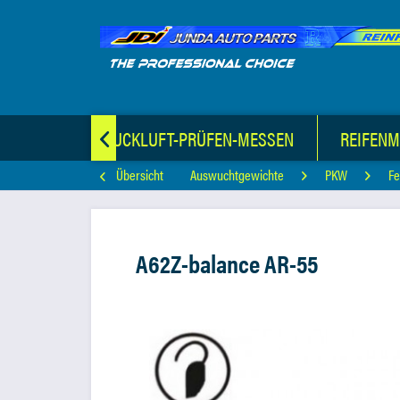
TERIAL
DRUCKLUFT-PRÜFEN-MESSEN
REIFEN

Übersicht
Auswuchtgewichte
PKW
Fe
A62Z-balance AR-55