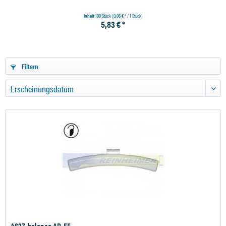
Inhalt
100 Stück
(0,06 € * / 1 Stück)
5,83 € *
Filtern
A62Z-balance AR-55