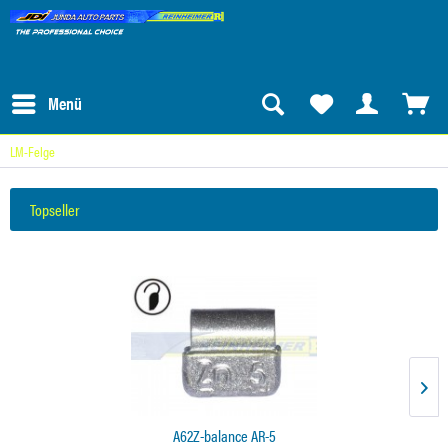
Menü
LM-Felge
Topseller
A62Z-balance AR-5