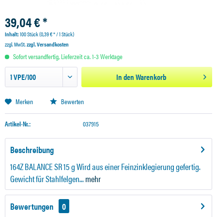
39,04 € *
Inhalt:
100 Stück (0,39 € * / 1 Stück)
zzgl. MwSt.
zzgl. Versandkosten
Sofort versandfertig, Lieferzeit ca. 1-3 Werktage
In den
Warenkorb
Merken
Bewerten
Artikel-Nr.:
037915
Beschreibung
164Z BALANCE SR 15 g Wird aus einer Feinzinklegierung gefertig.
Gewicht für Stahlfelgen...
mehr
Bewertungen
0