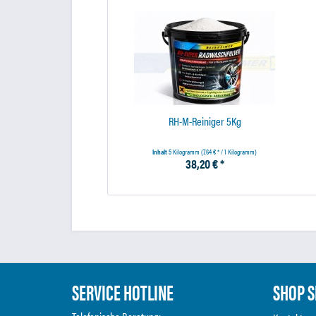
RH-M-Reiniger 5Kg
Inhalt
5 Kilogramm
(7,64 € * / 1 Kilogramm)
38,20 € *
SERVICE HOTLINE
SHOP S