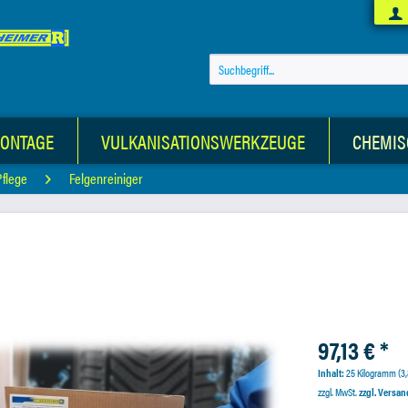
MONTAGE
VULKANISATIONSWERKZEUGE
CHEMIS
Pflege
Felgenreiniger
97,13 € *
Inhalt:
25 Kilogramm (3,
zzgl. MwSt.
zzgl. Versa