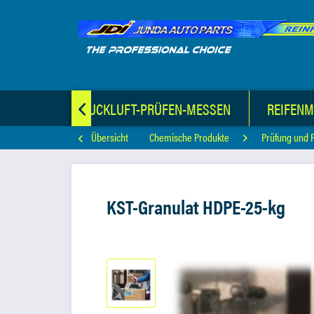
TERIAL
DRUCKLUFT-PRÜFEN-MESSEN
REIFEN

Übersicht
Chemische Produkte
Prüfung und 
KST-Granulat HDPE-25-kg