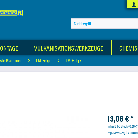
MONTAGE
VULKANISATIONSWERKZEUGE
CHEMIS
ste Klammer
LM-Felge
LM-Felge
13,06 € *
Inhalt:
50 Stück (0,26 € *
zzgl. MwSt.
zzgl. Versa