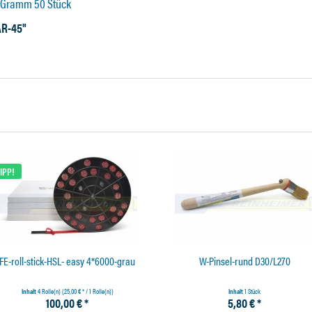
0 Gramm 50 Stück
AR-45"
IPP!
FE-roll-stick-HSL- easy 4*6000-grau
W-Pinsel-rund D30/L270
Inhalt
4 Rolle(n)
(25,00 € * / 1 Rolle(n))
Inhalt
1 Stück
100,00 € *
5,80 € *