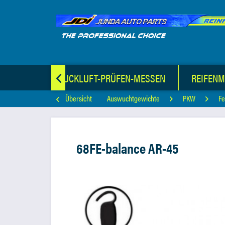
TERIAL
DRUCKLUFT-PRÜFEN-MESSEN
REIFEN

Übersicht
Auswuchtgewichte
PKW
Fe
68FE-balance AR-45