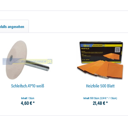
falls angesehen
Schleifsch.41*10 weiß
Heizfolie 500 Blatt
Inhalt
1 Stück
Inhalt
500 Stück
(0,04 € * / 1 Stück)
4,60 € *
21,48 € *