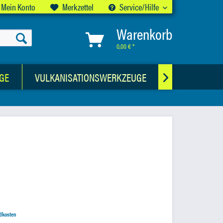
Mein Konto
Merkzettel
Service/Hilfe
Warenkorb
0,00 € *
GE
VULKANISATIONSWERKZEUGE
CHEMISCHE 

ndkosten