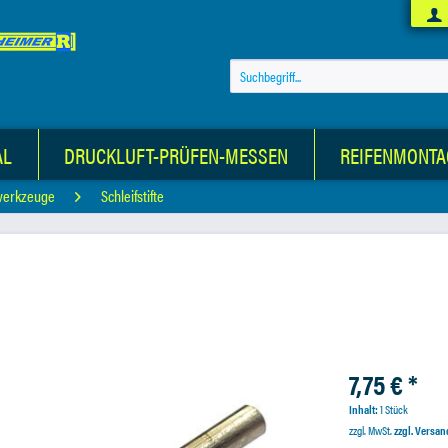
AL
DRUCKLUFT-PRÜFEN-MESSEN
REIFENMONTA
werkzeuge
Schleifstifte
7,75 € *
Inhalt:
1 Stück
zzgl. MwSt.
zzgl. Versa