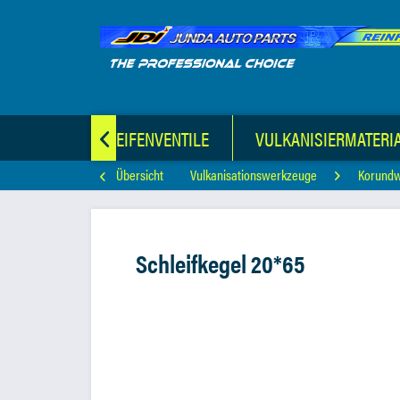
KFZ-LUFTREIFENVENTILE
VULKANISIERMATERI

Übersicht
Vulkanisationswerkzeuge
Korund
Schleifkegel 20*65