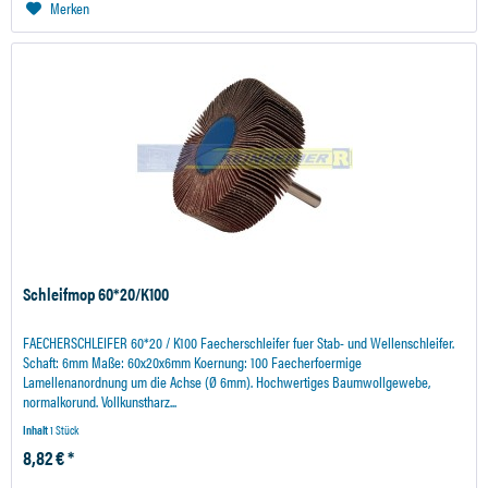
Merken
Schleifmop 60*20/K100
FAECHERSCHLEIFER 60*20 / K100 Faecherschleifer fuer Stab- und Wellenschleifer.
Schaft: 6mm Maße: 60x20x6mm Koernung: 100 Faecherfoermige
Lamellenanordnung um die Achse (Ø 6mm). Hochwertiges Baumwollgewebe,
normalkorund. Vollkunstharz...
Inhalt
1 Stück
8,82 € *