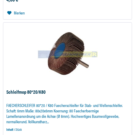
Merken
Schleifmop 80*20/K80
FAECHERSCHLEIFER 80*20 / K80 Faecherschleifer für Stab- und Wellenschleifer.
Schaft: 6mm Maße: 80x20x6mm Koernung: 80 Faecherfoermige
Lamellenanordnung um die Achse (Ø 8mm). Hochwertiges Baumwollgewebe,
normalkorund. Vollkunstharz...
Inhalt
1 Stück