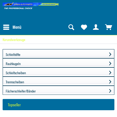
Menü
Korundwerkzeuge
Schleifstifte
Rauhkugeln
Schleifscheiben
Trennscheiben
Fächerschleifer/Bänder
Topseller