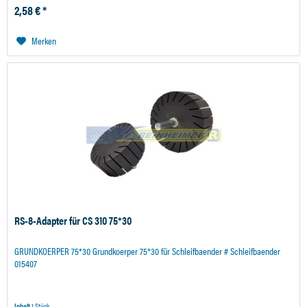
2,58 € *
Merken
RS-8-Adapter für CS 310 75*30
GRUNDKOERPER 75*30 Grundkoerper 75*30 für Schleifbaender # Schleifbaender
015407
Inhalt
1 Stück