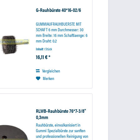
G-Rauhbürste 40*16-02/6
GUMMIAUFRAUHBUERSTE MIT
SCHAFT 6 mm Durchmesser: 30
mm Breite: 16 mm Schaftlaenge: 6
mm Draht: 0.2
Inhalt
1 Stück
16,11 € *
Vergleichen
Merken
RLWB-Rauhbürste 76*7-3/8"
0,3mm
Rauhbürste, einvulkanisiert in
Gummi Spezialbürste zur sanften
und professionellen Reinigung von