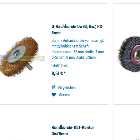
G-Rauhbürste D=63, B=7, RS-
6mm
Gummi Aufrauhbürste vermessingt,
mit zylindrischem Schaft
Durchmesser: 63 mm Breite: 7 mm
D-Schaft: 6 mm Draht: 0,3mm
Inhalt
1 Stück
8,51 € *
Vergleichen
Merken
Rundbürste-KST-Kontur
D=76mm