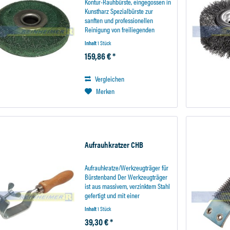
Kontur-Rauhbürste, eingegossen in
Kunstharz Spezialbürste zur
sanften und professionellen
Reinigung von freiliegenden
Stahlbändern sowie zur Reinigung
Inhalt
1 Stück
von Innerlinern. (Hinweis: Farbe
159,86 € *
kann abweichen) Drahtstärke..:
0,315mm Durchmesser:...
Vergleichen
Merken
Aufrauhkratzer CHB
Aufrauhkratze/Werkzeugträger für
Bürstenband Der Werkzeugträger
ist aus massivem, verzinktem Stahl
gefertigt und mit einer
Spannvorrichtung für den
Inhalt
1 Stück
Bürstenbelag versehen. Das
39,30 € *
Bürstenband ist auswechselbar.