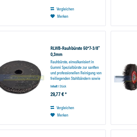
(Werkzeugträger ohne Belag,...
Vergleichen
Merken
RLWB-Rauhbürste 50*7-3/8"
0,3mm
Rauhbürste, einvulkanisiert in
Gummi Spezialbürste zur sanften
und professionellen Reinigung von
freiliegenden Stahlbändern sowie
zur Reinigung von Seitenwänden
Inhalt
1 Stück
und Innerlinern. Drahtstärke..:
29,77 € *
0,315mm Durchmesser: 50 mm...
Vergleichen
Merken