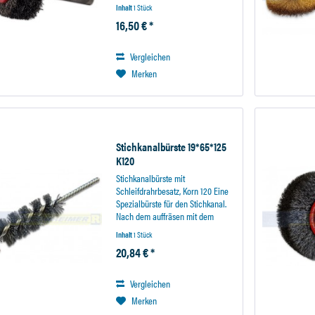
Inhalt
1 Stück
16,50 € *
Vergleichen
Merken
Stichkanalbürste 19*65*125
K120
Stichkanalbürste mit
Schleifdrahrbesatz, Korn 120 Eine
Spezialbürste für den Stichkanal.
Nach dem auffräsen mit dem
Stahlcordfräser kommt diese
Inhalt
1 Stück
Spezialbürste zum Einsatz. Durch
20,84 € *
die Anwendung dieses Produktes
kann auch nach zu hohen...
Vergleichen
Merken