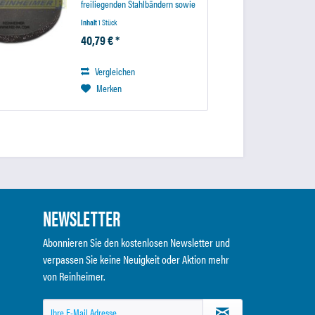
freiliegenden Stahlbändern sowie
zur Reinigung von Seitenwänden
Inhalt
1 Stück
und Innerlinern. Drahtstärke..:
40,79 € *
0,315mm Durchmesser: 76 mm...
Vergleichen
Merken
NEWSLETTER
Abonnieren Sie den kostenlosen Newsletter und
verpassen Sie keine Neuigkeit oder Aktion mehr
von Reinheimer.