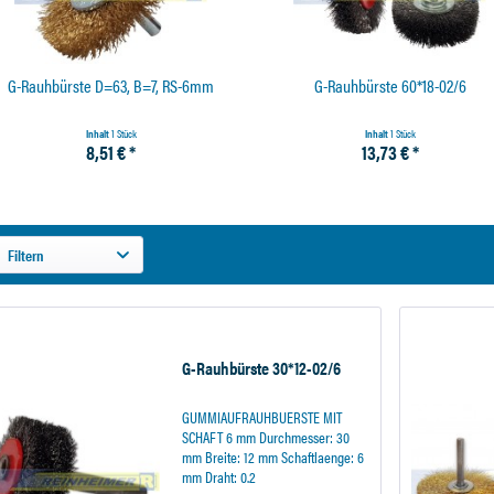
G-Rauhbürste D=63, B=7, RS-6mm
G-Rauhbürste 60*18-02/6
Inhalt
1 Stück
Inhalt
1 Stück
8,51 € *
13,73 € *
Filtern
G-Rauhbürste 30*12-02/6
GUMMIAUFRAUHBUERSTE MIT
SCHAFT 6 mm Durchmesser: 30
mm Breite: 12 mm Schaftlaenge: 6
mm Draht: 0.2