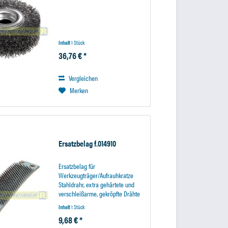
Inhalt
1 Stück
36,76 € *
Vergleichen
Merken
Ersatzbelag f.014910
Ersatzbelag für
Werkzeugträger/Aufrauhkratze
Stahldrahr, extra gehärtete und
verschleißarme, gekröpfte Drähte
in festem Gewebebelg. Das Band
Inhalt
1 Stück
ist sehr flexibel und kann mittels
9,68 € *
Spannvorrichtung auf den