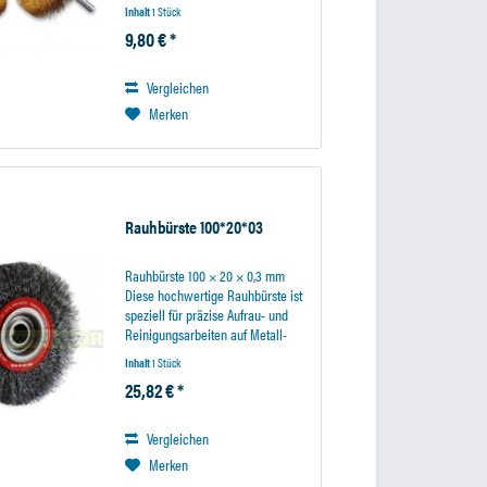
mittelschwere Reinigungsarbeiten
Inhalt
1 Stück
an kleinen Flächen geeignet. Sie
9,80 € *
ist ideal zum Entfernen von
Anlauffarbe von...
Vergleichen
Merken
Rauhbürste 100*20*03
Rauhbürste 100 × 20 × 0,3 mm
Diese hochwertige Rauhbürste ist
speziell für präzise Aufrau- und
Reinigungsarbeiten auf Metall-
und Gummioberflächen konzipiert.
Inhalt
1 Stück
Sie eignet sich optimal für
25,82 € *
Anwendungen in der Reifen- und
Fördertechnik sowie...
Vergleichen
Merken