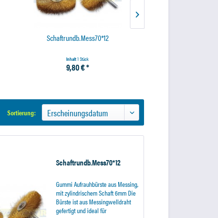
Schaftrundb.Mess70*12
RLWB-Rauhbürste 76*7-
Inhalt
1 Stück
Inhalt
1 Stück
9,80 € *
40,79 € *
Sortierung:
Schaftrundb.Mess70*12
Gummi Aufrauhbürste aus Messing,
mit zylindrischem Schaft 6mm Die
Bürste ist aus Messingwelldraht
gefertigt und ideal für