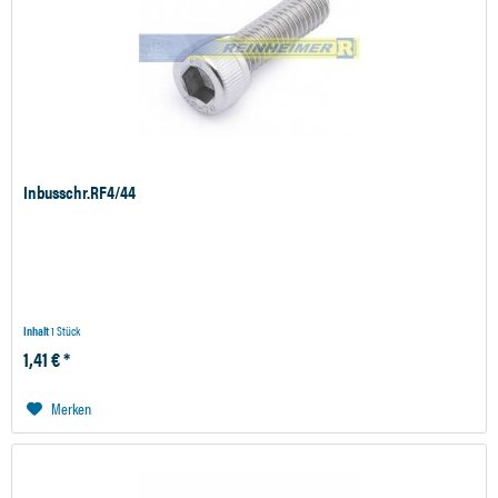
Inbusschr.RF4/44
Inhalt
1 Stück
1,41 € *
Merken