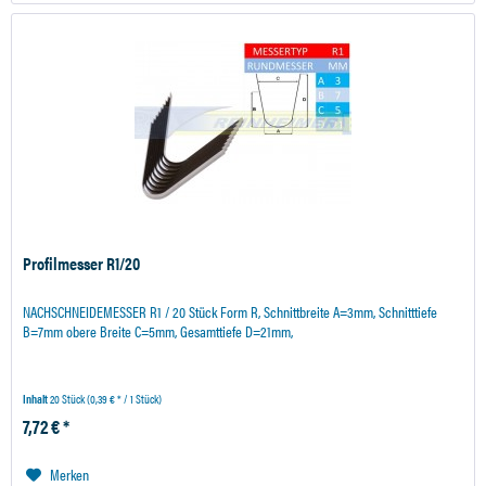
Profilmesser R1/20
NACHSCHNEIDEMESSER R1 / 20 Stück Form R, Schnittbreite A=3mm, Schnitttiefe
B=7mm obere Breite C=5mm, Gesamttiefe D=21mm,
Inhalt
20 Stück
(0,39 € * / 1 Stück)
7,72 € *
Merken