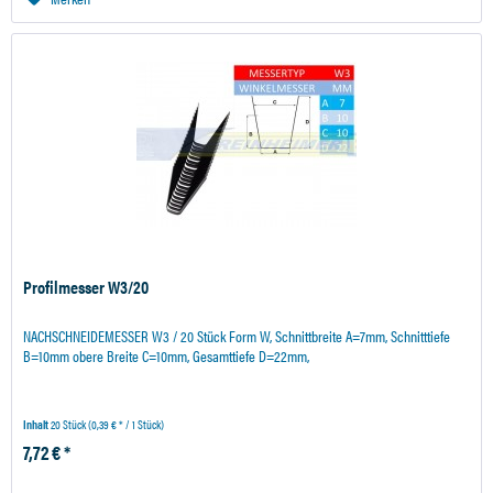
Profilmesser W3/20
NACHSCHNEIDEMESSER W3 / 20 Stück Form W, Schnittbreite A=7mm, Schnitttiefe
B=10mm obere Breite C=10mm, Gesamttiefe D=22mm,
Inhalt
20 Stück
(0,39 € * / 1 Stück)
7,72 € *