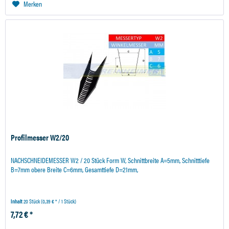
Merken
Profilmesser W2/20
NACHSCHNEIDEMESSER W2 / 20 Stück Form W, Schnittbreite A=5mm, Schnitttiefe
B=7mm obere Breite C=6mm, Gesamttiefe D=21mm,
Inhalt
20 Stück
(0,39 € * / 1 Stück)
7,72 € *