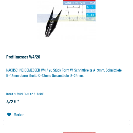
Profilmesser W4/20
NACHSCHNEIDEMESSER W4 / 20 Stück Form W, Schnittbreite A=9mm, Schnitttiefe
B=12mm obere Breite C=13mm, Gesamttiefe D=24mm,
Inhalt
20 Stück
(0,39 € * / 1 Stück)
7,72 € *
Merken