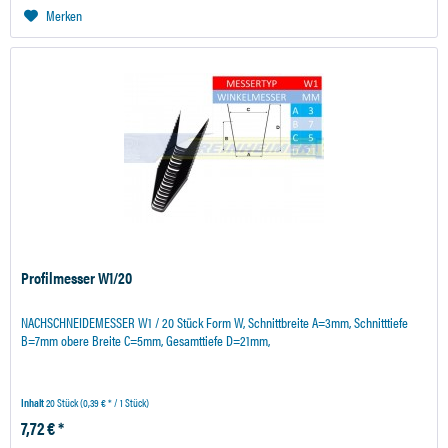
Merken
Profilmesser W1/20
NACHSCHNEIDEMESSER W1 / 20 Stück Form W, Schnittbreite A=3mm, Schnitttiefe
B=7mm obere Breite C=5mm, Gesamttiefe D=21mm,
Inhalt
20 Stück
(0,39 € * / 1 Stück)
7,72 € *