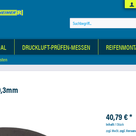
IAL
DRUCKLUFT-PRÜFEN-MESSEN
REIFENMONT
sten
 0,3mm
40,79 € *
Inhalt:
1 Stück
zzgl. MwSt.
zzgl. Versa