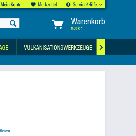
Mein Konto
Merkzettel
Service/Hilfe
Warenkorb
0,00 € *
AGE
VULKANISATIONSWERKZEUGE
CHEMISCHE

ndkosten