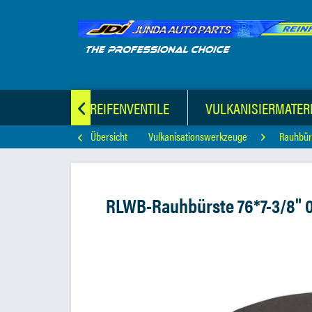
E
KFZ-LUFTREIFENVENTILE
VULKANISIERMATER

Übersicht
Vulkanisationswerkzeuge
Rauhbür
RLWB-Rauhbürste 76*7-3/8"