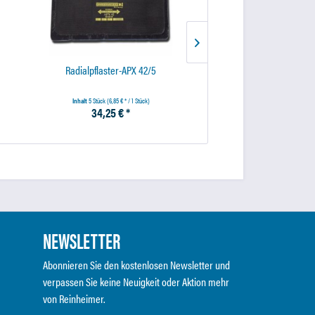
Radialpflaster-APX 42/5
Radialpflaster-APX
Inhalt
5 Stück
(6,85 € * / 1 Stück)
Inhalt
10 Stück
(5,31 € * / 1
34,25 € *
53,10 € *
NEWSLETTER
Abonnieren Sie den kostenlosen Newsletter und
verpassen Sie keine Neuigkeit oder Aktion mehr
von Reinheimer.