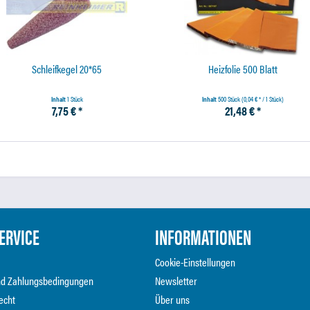
Schleifkegel 20*65
Heizfolie 500 Blatt
Inhalt
1 Stück
Inhalt
500 Stück
(0,04 € * / 1 Stück)
7,75 € *
21,48 € *
ERVICE
INFORMATIONEN
Cookie-Einstellungen
nd Zahlungsbedingungen
Newsletter
echt
Über uns