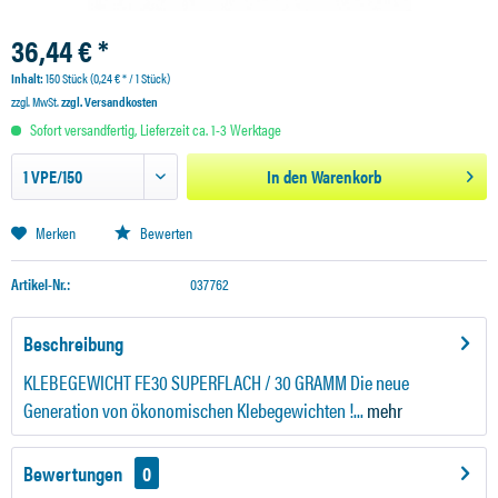
36,44 € *
Inhalt:
150 Stück (0,24 € * / 1 Stück)
zzgl. MwSt.
zzgl. Versandkosten
Sofort versandfertig, Lieferzeit ca. 1-3 Werktage
In den
Warenkorb
Merken
Bewerten
Artikel-Nr.:
037762
Beschreibung
KLEBEGEWICHT FE30 SUPERFLACH / 30 GRAMM Die neue
Generation von ökonomischen Klebegewichten !...
mehr
Bewertungen
0