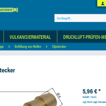
VULKANISIERMATERIAL
DRUCKLUFT-PRÜFEN-M
uge
Befüllung von Reifen
Clipstecker
tecker
5,96 € *
Inhalt:
1 Stück
zzgl. MwSt.
zzgl. Versa