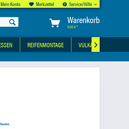
Mein Konto
Merkzettel
Service/Hilfe
Warenkorb
0,00 € *
ESSEN
REIFENMONTAGE
VULKANISATIONSWER

ndkosten