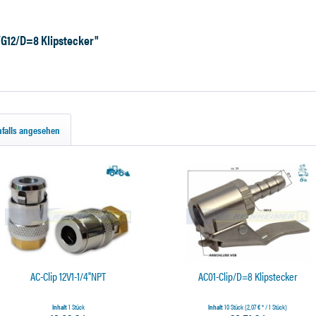
VG12/D=8 Klipstecker"
falls angesehen
AC-Clip 12V1-1/4"NPT
AC01-Clip/D=8 Klipstecker
Inhalt
1 Stück
Inhalt
10 Stück
(2,07 € * / 1 Stück)