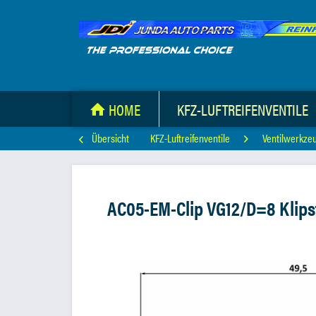
HOME
KFZ-LUFTREIFENVENTILE
Übersicht
KFZ-Luftreifenventile
Ventilwerkze
AC05-EM-Clip VG12/D=8 Klips