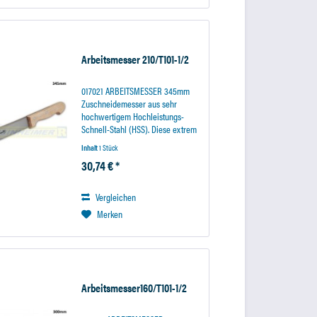
Arbeitsmesser 210/T101-1/2
017021 ARBEITSMESSER 345mm
Zuschneidemesser aus sehr
hochwertigem Hochleistungs-
Schnell-Stahl (HSS). Diese extrem
warmharte Stahllegierungen
Inhalt
1 Stück
garantiert eine besonders lange
30,74 € *
Standzeit des Messers. Der
Holzhandgriff liegt sicher in der...
Vergleichen
Merken
Arbeitsmesser160/T101-1/2