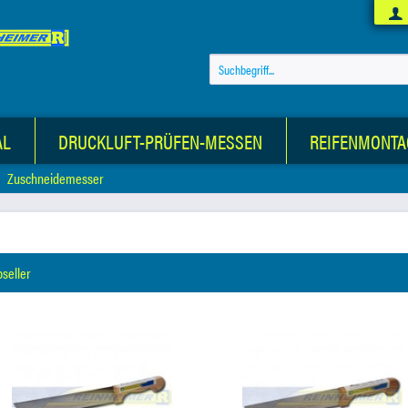
AL
DRUCKLUFT-PRÜFEN-MESSEN
REIFENMONTA
Zuschneidemesser
pseller