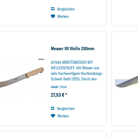
Stahllegierungen garantiert eine...
Vergleichen
Merken
Messer 101 Welle 200mm
017040 ARBEITSMESSER MIT
WELLENSCHLIFF 345 Messer aus
sehr hochwertigem Hochleistungs-
Schnell-Stahl (HSS). Durch den
Wellenschliff für besonders harte
Inhalt
1 Stück
Oberflächen geeignet. Diese
27,53 € *
extrem warmharte
Stahllegierungen garantiert eine...
Vergleichen
Merken