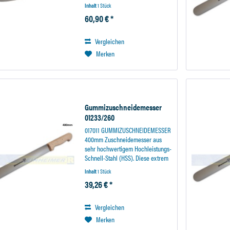
garantiert eine besonders lange
Inhalt
1 Stück
Standzeit des Messers. Der
60,90 € *
Holzhandgriff liegt sicher in der
Hand und sorgt für ein...
Vergleichen
Merken
Gummizuschneidemesser
01233/260
017011 GUMMIZUSCHNEIDEMESSER
400mm Zuschneidemesser aus
sehr hochwertigem Hochleistungs-
Schnell-Stahl (HSS). Diese extrem
warmharte Stahllegierungen
Inhalt
1 Stück
garantiert eine besonders lange
39,26 € *
Standzeit des Messers. Glatte
Schneide. Der...
Vergleichen
Merken