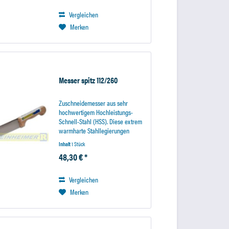
Stahllegierungen garantiert eine...
Vergleichen
Merken
Messer spitz 112/260
Zuschneidemesser aus sehr
hochwertigem Hochleistungs-
Schnell-Stahl (HSS). Diese extrem
warmharte Stahllegierungen
garantiert eine besonders lange
Inhalt
1 Stück
Standzeit des Messers. Der
48,30 € *
Holzhandgriff liegt sicher in der
Hand und sorgt für ein...
Vergleichen
Merken