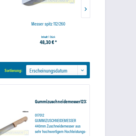
Messer spitz 112/260
Ausschneidemesser 
Inhalt
1 Stück
Inhalt
1 Stück
48,30 € *
16,60 € *
Sortierung:
Gummizuschneidemesser1233/260
017012
GUMMIZUSCHNEIDEMESSER
440mm Zuschneidemesser aus
sehr hochwertigem Hochleistungs-