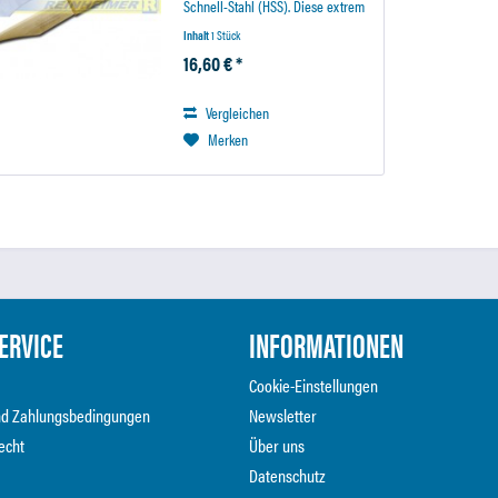
Schnell-Stahl (HSS). Diese extrem
warmharte Stahllegierungen
Inhalt
1 Stück
garantiert eine besonders lange
16,60 € *
Standzeit des Messers. Der
Holzhandgriff liegt sicher in der
Hand...
Vergleichen
Merken
ERVICE
INFORMATIONEN
Cookie-Einstellungen
nd Zahlungsbedingungen
Newsletter
echt
Über uns
Datenschutz