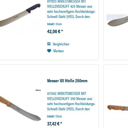
017023 ARBEITSMESSER MIT
WELLENSCHLIFF 425 Messer aus
sehr hochwertigem Hochleistungs-
Schnell-Stahl (HSS). Durch den
Wellenschliff für besonders harte
Inhalt
1 Stück
Oberflächen geeignet. Diese
42,06 € *
extrem warmharte
Stahllegierungen garantiert eine...
Vergleichen
Merken
Messer 101 Welle 250mm
017042 ARBEITSMESSER MIT
WELLENSCHLIFF 390 Messer aus
sehr hochwertigem Hochleistungs-
Schnell-Stahl (HSS). Durch den
Wellenschliff für besonders harte
Inhalt
1 Stück
Oberflächen geeignet. Diese
37,42 € *
extrem warmharte