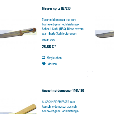
Messer spitz 112/210
Zuschneidemesser aus sehr
hochwertigem Hochleistungs-
Schnell-Stahl (HSS). Diese extrem
warmharte Stahllegierungen
garantiert eine besonders lange
Inhalt
1 Stück
Standzeit des Messers. Der
28,88 € *
Holzhandgriff liegt sicher in der
Hand und sorgt für ein...
Vergleichen
Merken
Ausschneidemesser 1461/130
AUSSCHNEIDEMESSER 1461
Ausschneidemesser aus sehr
hochwertigem Hochleistungs-