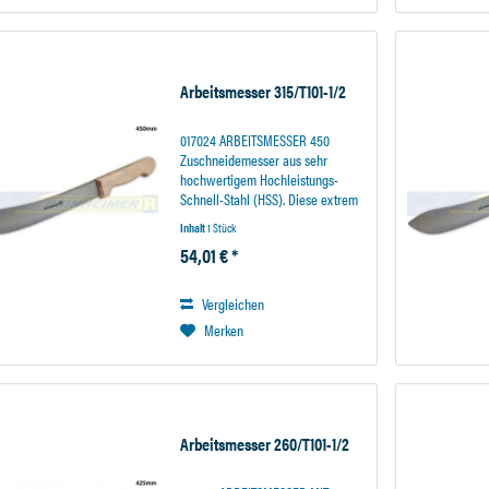
Arbeitsmesser 315/T101-1/2
017024 ARBEITSMESSER 450
Zuschneidemesser aus sehr
hochwertigem Hochleistungs-
Schnell-Stahl (HSS). Diese extrem
warmharte Stahllegierungen
Inhalt
1 Stück
garantiert eine besonders lange
54,01 € *
Standzeit des Messers. Der
Holzhandgriff liegt sicher in der
Hand...
Vergleichen
Merken
Arbeitsmesser 260/T101-1/2