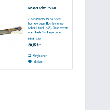
Messer spitz 112/160
Zuschneidemesser aus sehr
hochwertigem Hochleistungs-
Schnell-Stahl (HSS). Diese extrem
warmharte Stahllegierungen
garantiert eine besonders lange
Inhalt
1 Stück
Standzeit des Messers. Der
20,15 € *
Holzhandgriff liegt sicher in der
Hand und sorgt für ein...
Vergleichen
Merken