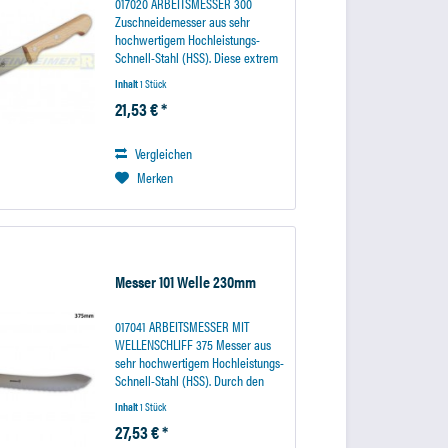
017020 ARBEITSMESSER 300
Zuschneidemesser aus sehr
hochwertigem Hochleistungs-
Schnell-Stahl (HSS). Diese extrem
warmharte Stahllegierungen
Inhalt
1 Stück
garantiert eine besonders lange
21,53 € *
Standzeit des Messers. Der
Holzhandgriff liegt sicher in der
Hand...
Vergleichen
Merken
Messer 101 Welle 230mm
017041 ARBEITSMESSER MIT
WELLENSCHLIFF 375 Messer aus
sehr hochwertigem Hochleistungs-
Schnell-Stahl (HSS). Durch den
Wellenschliff für besonders harte
Inhalt
1 Stück
Oberflächen geeignet. Diese
27,53 € *
extrem warmharte