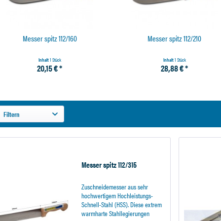
Messer spitz 112/160
Messer spitz 112/210
Inhalt
1 Stück
Inhalt
1 Stück
20,15 € *
28,88 € *
Filtern
Messer spitz 112/315
Zuschneidemesser aus sehr
hochwertigem Hochleistungs-
Schnell-Stahl (HSS). Diese extrem
warmharte Stahllegierungen