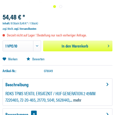
54,48 € *
Inhalt:
10 Stück (5,45 € * / 1 Stück)
zzgl. MwSt.
zzgl. Versandkosten
Derzeit nicht auf Lager ! Bestellung nur nach vorheriger Anfrage.
In den
Warenkorb
Merken
Bewerten
Artikel-Nr.:
078049
Beschreibung
RDKS TPMS VENTIL ERSATZKIT / HUF GENERATION 2 49MM
7220465, 72-20-465, 21770, 5041, 5628443,...
mehr
Bewertungen
0