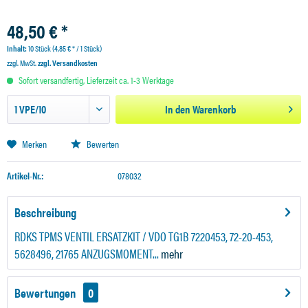
48,50 € *
Inhalt:
10 Stück (4,85 € * / 1 Stück)
zzgl. MwSt.
zzgl. Versandkosten
Sofort versandfertig, Lieferzeit ca. 1-3 Werktage
In den
Warenkorb
Merken
Bewerten
Artikel-Nr.:
078032
Beschreibung
RDKS TPMS VENTIL ERSATZKIT / VDO TG1B 7220453, 72-20-453,
5628496, 21765 ANZUGSMOMENT...
mehr
Bewertungen
0