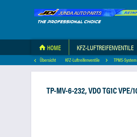
HOME
KFZ-LUFTREIFENVENTILE
Übersicht
KFZ-Luftreifenventile
TPMS-System
TP-MV-6-232, VDO TG1C VPE/1