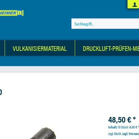
VULKANISIERMATERIAL
DRUCKLUFT-PRÜFEN-M
0
48,50 € *
Inhalt:
10 Stück (4,85 € *
zzgl. MwSt.
zzgl. Versa