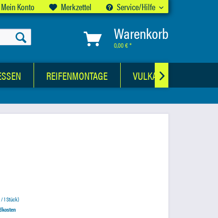
Mein Konto
Merkzettel
Service/Hilfe
Warenkorb
0,00 € *
ESSEN
REIFENMONTAGE
VULKANISATIONSWER

 / 1 Stück)
ndkosten