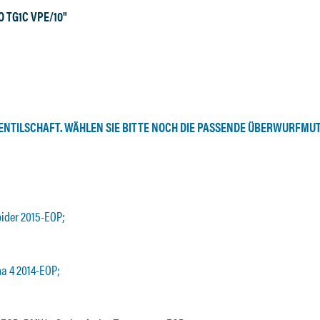
O TG1C VPE/10"
VENTILSCHAFT. WÄHLEN SIE BITTE NOCH DIE PASSENDE ÜBERWURFMUT
pider 2015-EOP;
na 4 2014-EOP;