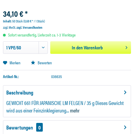
34,10 € *
Inhalt:
50 Stück (0,68 € * / 1 Stück)
zzgl. MwSt.
zzgl. Versandkosten
Sofort versandfertig, Lieferzeit ca. 1-3 Werktage
In den
Warenkorb
Merken
Bewerten
Artikel-Nr.:
036635
Beschreibung
GEWICHT 661 FÜR JAPANISCHE LM FELGEN / 35 g Dieses Gewicht
wird aus einer Feinzinklegierung...
mehr
Bewertungen
0