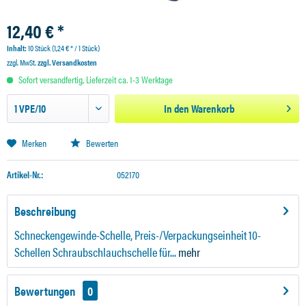
12,40 € *
Inhalt:
10 Stück (1,24 € * / 1 Stück)
zzgl. MwSt.
zzgl. Versandkosten
Sofort versandfertig, Lieferzeit ca. 1-3 Werktage
In den
Warenkorb
Merken
Bewerten
Artikel-Nr.:
052170
Beschreibung
Schneckengewinde-Schelle, Preis-/Verpackungseinheit 10-
Schellen Schraubschlauchschelle für...
mehr
Bewertungen
0