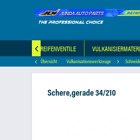
E
KFZ-LUFTREIFENVENTILE
VULKANISIERMATER

Übersicht
Vulkanisationswerkzeuge
Schneid
Schere,gerade 34/210