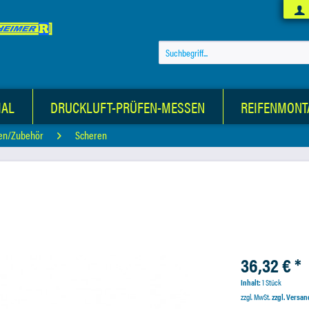
IAL
DRUCKLUFT-PRÜFEN-MESSEN
REIFENMONT
en/Zubehör
Scheren
36,32 € *
Inhalt:
1 Stück
zzgl. MwSt.
zzgl. Versa