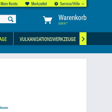
Mein Konto
Merkzettel
Service/Hilfe
Warenkorb
0,00 € *
AGE
VULKANISATIONSWERKZEUGE
CHEMISCHE

ndkosten