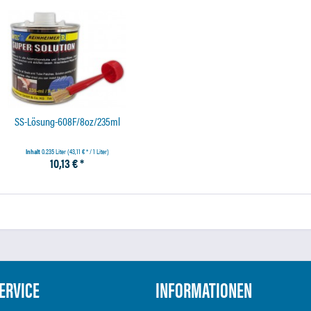
SS-Lösung-608F/8oz/235ml
Inhalt
0.235 Liter
(43,11 € * / 1 Liter)
10,13 € *
ERVICE
INFORMATIONEN