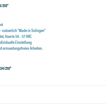
4/210"
et
 - natuerlich "Made in Solingen"
et, Haerte 56 - 57 HRC
ndividuelle Einstellung
nd ermuedungsfreies Arbeiten.
 34/210"