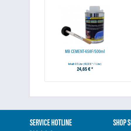
MB CEMENT-658F/500ml
Inhalt
0.5 Liter
(49,30 € * / 1 Liter)
24,65 € *
SERVICE HOTLINE
SHOP S