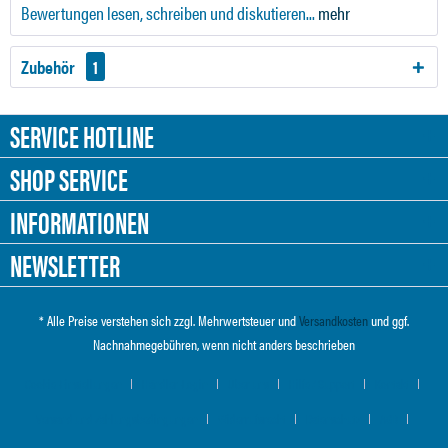
Bewertungen lesen, schreiben und diskutieren...
mehr
Zubehör
1
SERVICE HOTLINE
SHOP SERVICE
INFORMATIONEN
NEWSLETTER
* Alle Preise verstehen sich zzgl. Mehrwertsteuer und
Versandkosten
und ggf.
Nachnahmegebühren, wenn nicht anders beschrieben
Cookie-Einstellungen
Händler-Login
Über uns
Hilfe / Support
Kontakt
Versand und Zahlungsbedingungen
Widerrufsrecht
Datenschutz
AGB