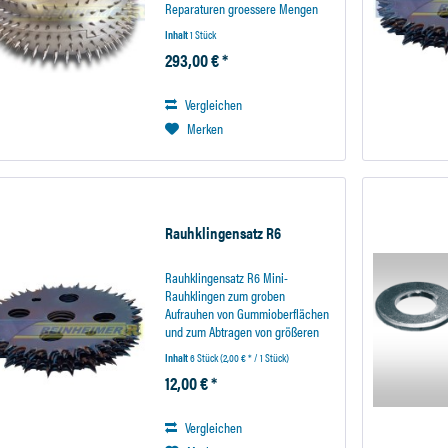
Reparaturen groessere Mengen
von Gummi schnell abzutragen.
Inhalt
1 Stück
Zum Beispiel bei sehr grossen
293,00 € *
Reparaturstellen (EM-Reifen) kann
die Arbeitszeit drastisch...
Vergleichen
Merken
Rauhklingensatz R6
Rauhklingensatz R6 Mini-
Rauhklingen zum groben
Aufrauhen von Gummioberflächen
und zum Abtragen von größeren
Materialmengen. Für feinere
Inhalt
6 Stück
(2,00 € * / 1 Stück)
Schleifarbeiten, wenn eine feine
12,00 € *
Rauhnabe gewünscht ist,
empfehlen wir
Hartmetallwerkzeuge. Um ein...
Vergleichen