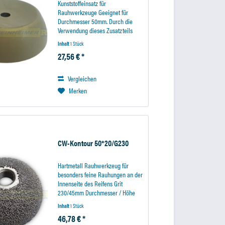
Kunststoffeinsatz für
Rauhwerkzeuge Geeignet für
Durchmesser 50mm. Durch die
Verwendung dieses Zusatzteils
läßt sich das Rauhwerkzeug
Inhalt
1 Stück
besser führen und liegt ruhiger in
27,56 € *
der Hand. Bei Verwendung des
Einsatzes wird der Aufnahmeschaft
mit...
Vergleichen
Merken
CW-Kontour 50*20/G230
Hartmetall Rauhwerkzeug für
besonders feine Rauhungen an der
Innenseite des Reifens Grit
230/45mm Durchmesser / Höhe
20mm
Inhalt
1 Stück
46,78 € *