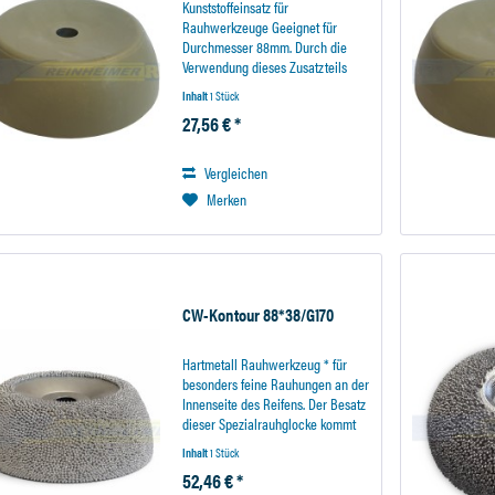
Kunststoffeinsatz für
Rauhwerkzeuge Geeignet für
Durchmesser 88mm. Durch die
Verwendung dieses Zusatzteils
läßt sich das Rauhwerkzeug
Inhalt
1 Stück
besser führen und liegt ruhiger in
27,56 € *
der Hand. Bei Verwendung des
Einsatzes wird der Aufnahmeschaft
mit...
Vergleichen
Merken
CW-Kontour 88*38/G170
Hartmetall Rauhwerkzeug * für
besonders feine Rauhungen an der
Innenseite des Reifens. Der Besatz
dieser Spezialrauhglocke kommt
durch die spezielle Tröpfchenform
Inhalt
1 Stück
einer feinen Rauhung, wie sie
52,46 € *
sonst nur durch Rauhnadeln zu