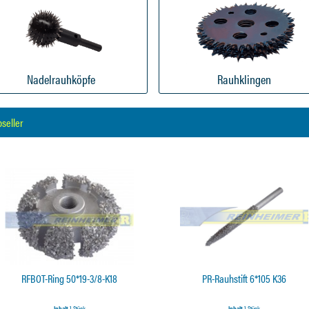
Nadelrauhköpfe
Rauhklingen
pseller
RFBOT-Ring 50*19-3/8-K18
PR-Rauhstift 6*105 K36
Inhalt
1 Stück
Inhalt
1 Stück