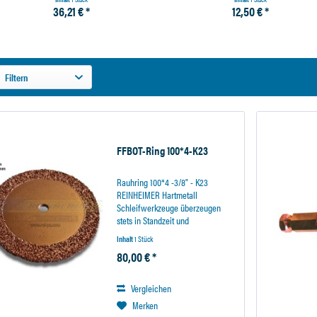
36,21 € *
12,50 € *
Filtern
FFBOT-Ring 100*4-K23
Rauhring 100*4 -3/8" - K23
REINHEIMER Hartmetall
Schleifwerkzeuge überzeugen
stets in Standzeit und
Rauhergebnis. Die Aussparungen
Inhalt
1 Stück
im Werkzeuggrundkörper steigern
80,00 € *
die Luftzirkulation und fördern die
Werkzeugkühlung Daduch ist ein...
Vergleichen
Merken