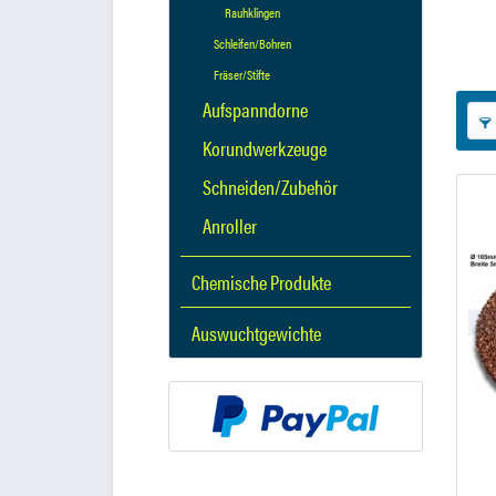
Rauhklingen
Schleifen/Bohren
Fräser/Stifte
Aufspanndorne
Korundwerkzeuge
Schneiden/Zubehör
Anroller
Chemische Produkte
Auswuchtgewichte