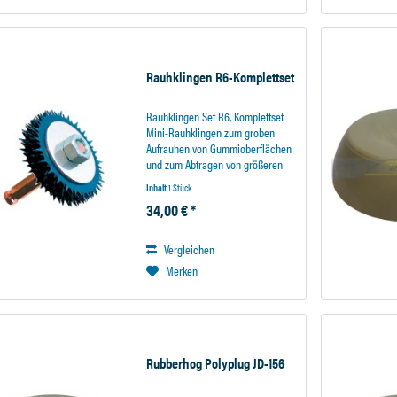
Rauhklingen R6-Komplettset
Rauhklingen Set R6, Komplettset
Mini-Rauhklingen zum groben
Aufrauhen von Gummioberflächen
und zum Abtragen von größeren
Materialmengen. Für feinere
Inhalt
1 Stück
Schleifarbeiten, wenn eine feine
34,00 € *
Rauhnabe gewünscht ist,
empfehlen wir...
Vergleichen
Merken
Rubberhog Polyplug JD-156