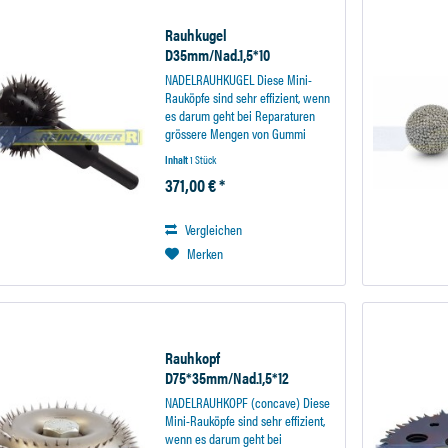
Rauhkugel
D35mm/Nad.1,5*10
NADELRAUHKUGEL Diese Mini-
Rauköpfe sind sehr effizient, wenn
es darum geht bei Reparaturen
grössere Mengen von Gummi
schnell abzutragen. Zum Beispiel
Inhalt
1 Stück
bei sehr grossen Reparaturstellen
371,00 € *
(EM-Reifen) kann die Arbeitszeit
drastisch reduziert...
Vergleichen
Merken
Rauhkopf
D75*35mm/Nad.1,5*12
NADELRAUHKOPF (concave) Diese
Mini-Rauköpfe sind sehr effizient,
wenn es darum geht bei