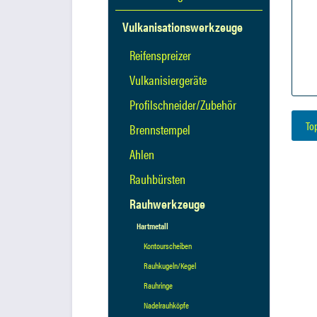
Vulkanisationswerkzeuge
Reifenspreizer
Vulkanisiergeräte
Profilschneider/Zubehör
To
Brennstempel
Ahlen
Rauhbürsten
Rauhwerkzeuge
Hartmetall
Kontourscheiben
Rauhkugeln/Kegel
Rauhringe
Nadelrauhköpfe