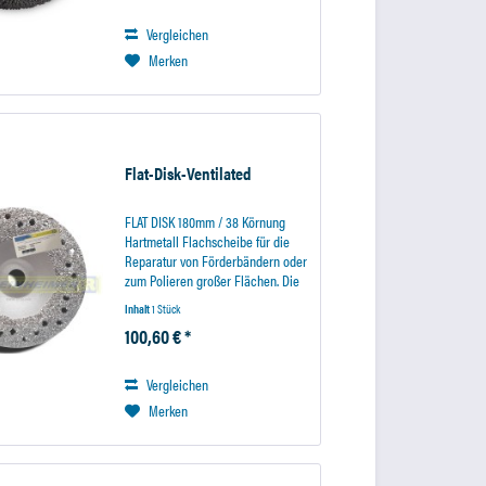
Vergleichen
Merken
Flat-Disk-Ventilated
FLAT DISK 180mm / 38 Körnung
Hartmetall Flachscheibe für die
Reparatur von Förderbändern oder
zum Polieren großer Flächen. Die
Flachscheiben mit einem
Inhalt
1 Stück
Winkelschleifer verwendet
100,60 € *
werden. Technische Daten:
Durchmesser 180mm Körnung 38
Vergleichen
Merken