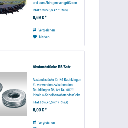
und zum Abtragen von größeren
Materialmengen. Für feinere
Inhalt
5 Stück
(1,74 € * / 1 Stück)
Schleifarbeiten, wenn eine feine
8,69 € *
Rauhnabe gewünscht ist,
empfehlen wir
Hartmetallwerkzeuge. Um ein...
Vergleichen
Merken
Abstandstücke R5/Satz
Abstandsstücke für R5 Rauhklingen
Zu verwenden zwischen den
Rauhklingen R5, Art. Nr.: 011791
Inhalt: 6-Scheiben/Abstandsstücke
Werkzeugaufnahme Sechskant.....:
Inhalt
6 Stück
(1,00 € * / 1 Stück)
010665 Werkzeugaufnahme
6,00 € *
Rundschaft...: 015051
Vergleichen