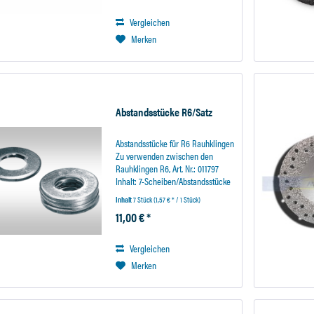
ereichen ist...
Vergleichen
Merken
Abstandsstücke R6/Satz
Abstandsstücke für R6 Rauhklingen
Zu verwenden zwischen den
Rauhklingen R6, Art. Nr.: 011797
Inhalt: 7-Scheiben/Abstandsstücke
Werkzeugaufnahme Sechskant.....:
Inhalt
7 Stück
(1,57 € * / 1 Stück)
010665 Werkzeugaufnahme
11,00 € *
Rundschaft...: 015051
Vergleichen
Merken