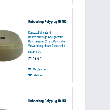
Rubberhog Polyplug JD-152
Kunststoffeinsatz für
Rauhwerkzeuge Geeignet für
Durchmesser 63mm. Durch die
Verwendung dieses Zusatzteils
läßt sich das Rauhwerkzeug
Inhalt
1 Stück
besser führen und liegt ruhiger in
74,48 € *
der Hand. Bei Verwendung des
Einsatzes wird der Aufnahmeschaft
mit...
Vergleichen
Merken
Rubberhog Polyplug JD-151