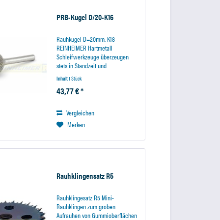
PRB-Kugel D/20-K16
Rauhkugel D=20mm, K18
REINHEIMER Hartmetall
Schleifwerkzeuge überzeugen
stets in Standzeit und
Rauhergebnis. Hohe
Inhalt
1 Stück
Wirtschaftlichkeit und
43,77 € *
professionelle Leistung.
Körnung............: 18 Abmessung......:
D=20mm Schaft................: 6mm...
Vergleichen
Merken
Rauhklingensatz R5
Rauhklingesatz R5 Mini-
Rauhklingen zum groben
Aufrauhen von Gummioberflächen