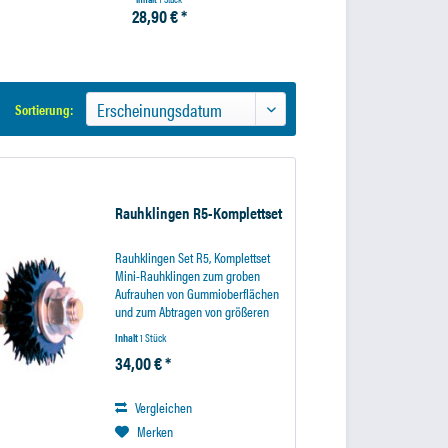
28,90 € *
78,44 € *
Sortierung:
Rauhklingen R5-Komplettset
Rauhklingen Set R5, Komplettset
Mini-Rauhklingen zum groben
Aufrauhen von Gummioberflächen
und zum Abtragen von größeren
Materialmengen. Für feinere
Inhalt
1 Stück
Schleifarbeiten, wenn eine feine
34,00 € *
Rauhnabe gewünscht ist,
empfehlen wir...
Vergleichen
Merken