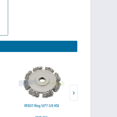
RFBOT-Ring 50*7-3/8-K18
CW-Kontour 76*3
Inhalt
1 Stück
Inhalt
1 Stück