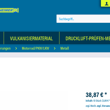
VULKANISIERMATERIAL
DRUCKLUFT-PRÜFEN-M
gerungen
Motorrad/PKW/LKW
Metall
38,87 € *
Inhalt:
10 Stück (3,89 € *
zzgl. MwSt.
zzgl. Versa