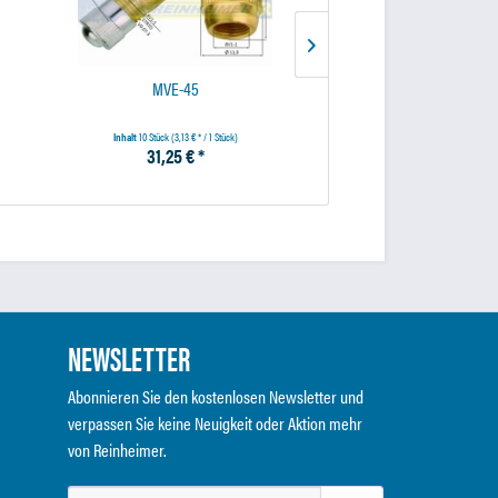
MVE-45
TR414/11,3/VC8-
Inhalt
10 Stück
(3,13 € * / 1 Stück)
Inhalt
100 Stück
(0,19 € * / 
31,25 € *
19,01 € *
NEWSLETTER
Abonnieren Sie den kostenlosen Newsletter und
verpassen Sie keine Neuigkeit oder Aktion mehr
von Reinheimer.