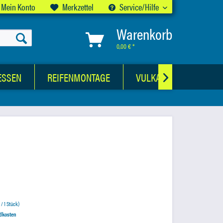
Mein Konto
Merkzettel
Service/Hilfe
Warenkorb
0,00 € *
ESSEN
REIFENMONTAGE
VULKANISATIONSWER

 / 1 Stück)
ndkosten