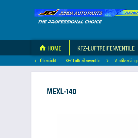
HOME
KFZ-LUFTREIFENVENTILE
Übersicht
KFZ-Luftreifenventile
Ventilverlän
MEXL-140