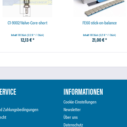
C1-9002/Valve-Core-short
FE60 stick-on-balance
Inhalt
100 Stück
(0,12 € * / 1 Stück)
Inhalt
100 Stück
(0,21 € * / 1 Stück)
12,13 € *
21,00 € *
ERVICE
INFORMATIONEN
Cookie-Einstellungen
nd Zahlungsbedingungen
Newsletter
echt
Über uns
Datenschutz