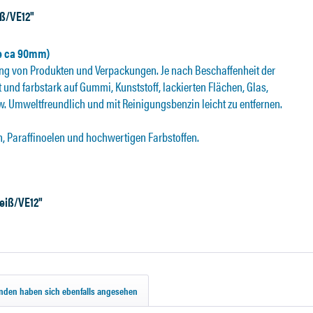
iß/VE12"
nge ca 90mm)
ng von Produkten und Verpackungen. Je nach Beschaffenheit der
t und farbstark auf Gummi, Kunststoff, lackierten Flächen, Glas,
usw. Umweltfreundlich und mit Reinigungsbenzin leicht zu entfernen.
n, Paraffinoelen und hochwertigen Farbstoffen.
eiß/VE12"
nden haben sich ebenfalls angesehen