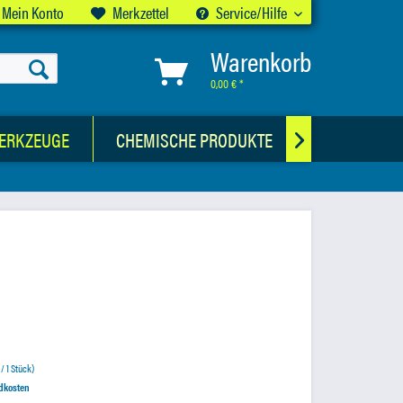
Mein Konto
Merkzettel
Service/Hilfe
Warenkorb
0,00 € *
ERKZEUGE
CHEMISCHE PRODUKTE
AUSWUCHTG

 / 1 Stück)
ndkosten