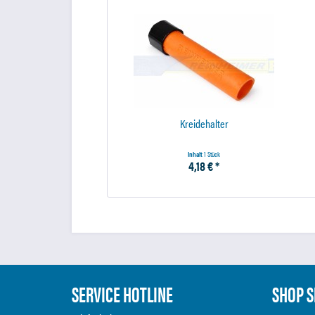
Kreidehalter
Inhalt
1 Stück
4,18 € *
SERVICE HOTLINE
SHOP S