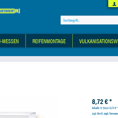
N-MESSEN
REIFENMONTAGE
VULKANISATIONSW
8,72 € *
Inhalt:
12 Stück (0,73 € *
zzgl. MwSt.
zzgl. Versa