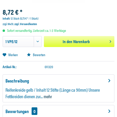
8,72 € *
Inhalt:
12 Stück (0,73 € * / 1 Stück)
zzgl. MwSt.
zzgl. Versandkosten
Sofort versandfertig, Lieferzeit ca. 1-3 Werktage
In den
Warenkorb
Merken
Bewerten
Artikel-Nr.:
011320
Beschreibung
Reifenkreide gelb / Inhalt 12 Stifte (Länge ca 90mm) Unsere
Fettkreiden dienen zur...
mehr
Bewertungen
0