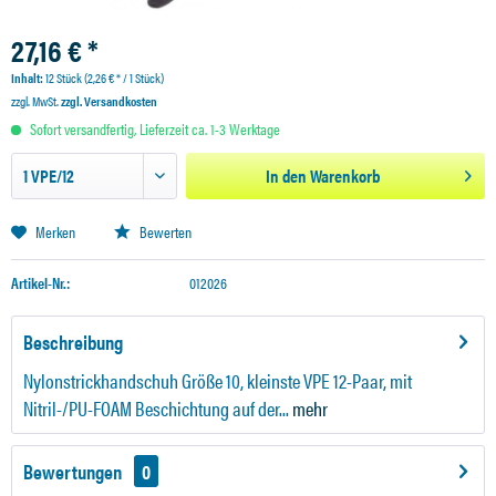
27,16 € *
Inhalt:
12 Stück (2,26 € * / 1 Stück)
zzgl. MwSt.
zzgl. Versandkosten
Sofort versandfertig, Lieferzeit ca. 1-3 Werktage
In den
Warenkorb
Merken
Bewerten
Artikel-Nr.:
012026
Beschreibung
Nylonstrickhandschuh Größe 10, kleinste VPE 12-Paar, mit
Nitril-/PU-FOAM Beschichtung auf der...
mehr
Bewertungen
0