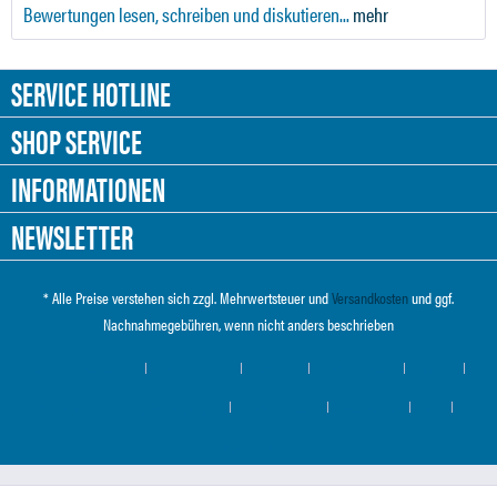
Bewertungen lesen, schreiben und diskutieren...
mehr
SERVICE HOTLINE
SHOP SERVICE
INFORMATIONEN
NEWSLETTER
* Alle Preise verstehen sich zzgl. Mehrwertsteuer und
Versandkosten
und ggf.
Nachnahmegebühren, wenn nicht anders beschrieben
Cookie-Einstellungen
Händler-Login
Über uns
Hilfe / Support
Kontakt
Versand und Zahlungsbedingungen
Widerrufsrecht
Datenschutz
AGB
Impressum