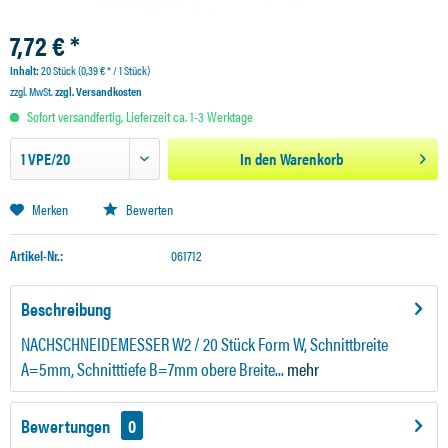
7,72 € *
Inhalt:
20 Stück (0,39 € * / 1 Stück)
zzgl. MwSt.
zzgl. Versandkosten
Sofort versandfertig, Lieferzeit ca. 1-3 Werktage
In den
Warenkorb
Merken
Bewerten
Artikel-Nr.:
061712
Beschreibung
NACHSCHNEIDEMESSER W2 / 20 Stück Form W, Schnittbreite
A=5mm, Schnitttiefe B=7mm obere Breite...
mehr
Bewertungen
0