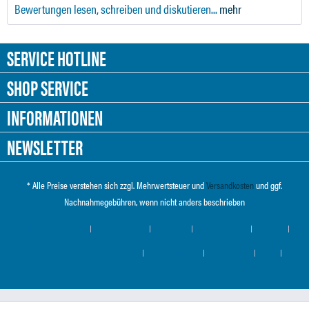
Bewertungen lesen, schreiben und diskutieren...
mehr
SERVICE HOTLINE
SHOP SERVICE
INFORMATIONEN
NEWSLETTER
* Alle Preise verstehen sich zzgl. Mehrwertsteuer und
Versandkosten
und ggf.
Nachnahmegebühren, wenn nicht anders beschrieben
Cookie-Einstellungen
Händler-Login
Über uns
Hilfe / Support
Kontakt
Versand und Zahlungsbedingungen
Widerrufsrecht
Datenschutz
AGB
Impressum