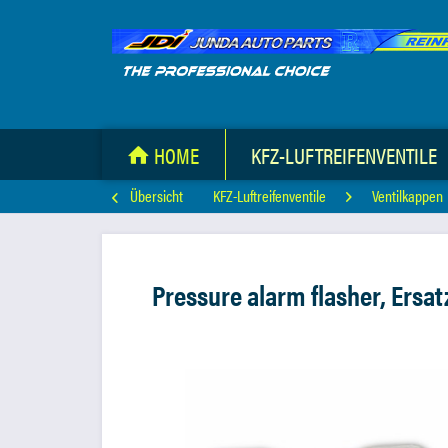
HOME
KFZ-LUFTREIFENVENTILE
Übersicht
KFZ-Luftreifenventile
Ventilkappen
Pressure alarm flasher, Ersat