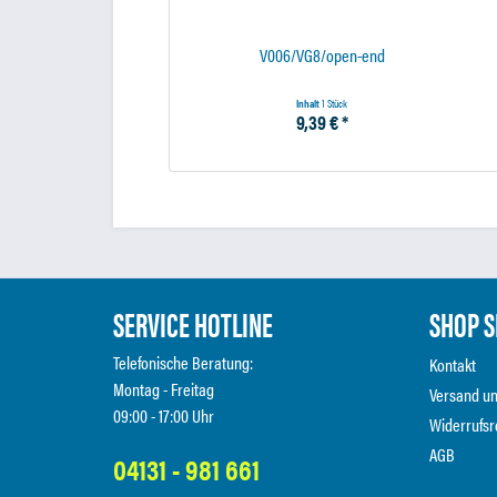
V006/VG8/open-end
Inhalt
1 Stück
9,39 € *
SERVICE HOTLINE
SHOP S
Telefonische Beratung:
Kontakt
Montag - Freitag
Versand u
09:00 - 17:00 Uhr
Widerrufsr
AGB
04131 - 981 661