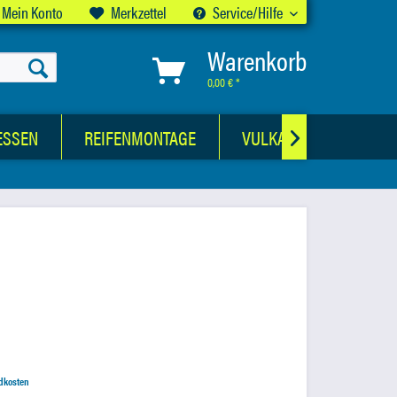
Mein Konto
Merkzettel
Service/Hilfe
Warenkorb
0,00 € *
ESSEN
REIFENMONTAGE
VULKANISATIONSWER

ndkosten