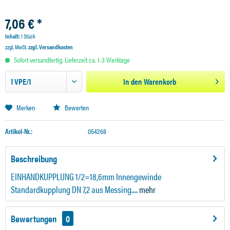
7,06 € *
Inhalt:
1 Stück
zzgl. MwSt.
zzgl. Versandkosten
Sofort versandfertig, Lieferzeit ca. 1-3 Werktage
In den
Warenkorb
Merken
Bewerten
Artikel-Nr.:
054268
Beschreibung
EINHANDKUPPLUNG 1/2=18,6mm Innengewinde
Standardkupplung DN 7,2 aus Messing....
mehr
Bewertungen
0