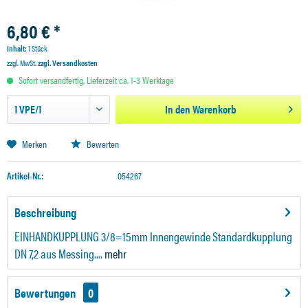
6,80 € *
Inhalt:
1 Stück
zzgl. MwSt.
zzgl. Versandkosten
Sofort versandfertig, Lieferzeit ca. 1-3 Werktage
In den
Warenkorb
Merken
Bewerten
Artikel-Nr.:
054267
Beschreibung
EINHANDKUPPLUNG 3/8=15mm Innengewinde Standardkupplung
DN 7,2 aus Messing....
mehr
Bewertungen
0