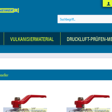
VULKANISIERMATERIAL
DRUCKLUFT-PRÜFEN-M
pseller