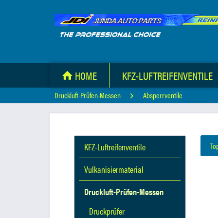
HOME
KFZ-LUFTREIFENVENTILE
Druckluft-Prüfen-Messen
Absperrventile
To
KFZ-Luftreifenventile
Vulkanisiermaterial
Druckluft-Prüfen-Messen
Druckprüfer