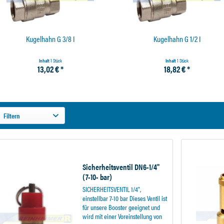
Kugelhahn G 3/8 I
Kugelhahn G 1/2 I
Inhalt
1 Stück
Inhalt
1 Stück
13,02 € *
18,82 € *
Filtern
Sicherheitsventil DN6-1/4"
(7-10- bar)
SICHERHEITSVENTIL 1/4",
einstellbar 7-10 bar Dieses Ventil ist
für unsere Booster geeignet und
wird mit einer Voreinstellung von