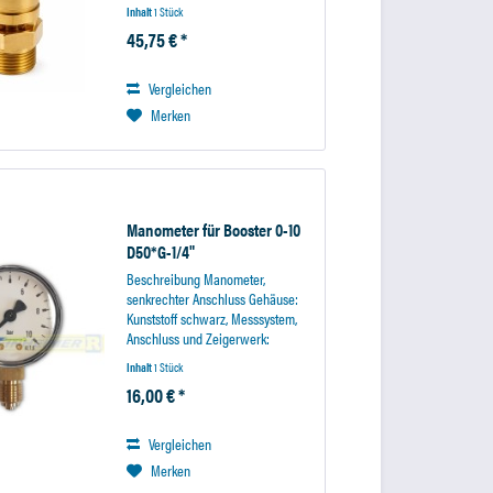
Gasen in die Atmosphäre.
Inhalt
1 Stück
Sicherheitsventile dienen zum
45,75 € *
Schutz von Druckbehältern von
unbeabsichtigtem Überdruck.
Hinweis:...
Vergleichen
Merken
Manometer für Booster 0-10
D50*G-1/4"
Beschreibung Manometer,
senkrechter Anschluss Gehäuse:
Kunststoff schwarz, Messsystem,
Anschluss und Zeigerwerk:
Messing, Sichtscheibe: Kunststoff
Inhalt
1 Stück
glasklar Skala 0-10 bar - Ø 50 - 63
16,00 € *
mm: G 1/4" Temperaturbereich:
Umgebung: -20°C bis...
Vergleichen
Merken