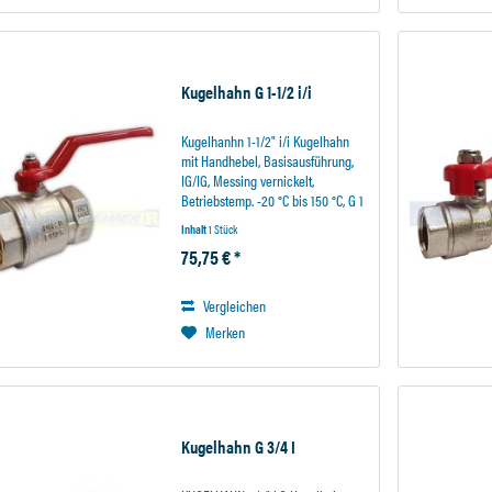
Kugelhahn G 1-1/2 i/i
Kugelhanhn 1-1/2" i/i Kugelhahn
mit Handhebel, Basisausführung,
IG/IG, Messing vernickelt,
Betriebstemp. -20 °C bis 150 °C, G 1
1/2, DN 40, PN max. 30 bar
Inhalt
1 Stück
75,75 € *
Vergleichen
Merken
Kugelhahn G 3/4 I