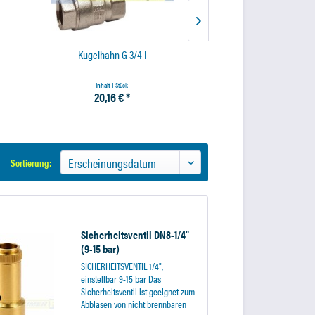
Kugelhahn G 3/4 I
Kugelhahn G 1/
Inhalt
1 Stück
Inhalt
1 Stück
20,16 € *
15,73 € *
Sortierung:
Sicherheitsventil DN8-1/4"
(9-15 bar)
SICHERHEITSVENTIL 1/4",
einstellbar 9-15 bar Das
Sicherheitsventil ist geeignet zum
Abblasen von nicht brennbaren