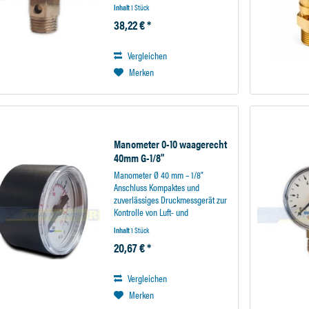
9-bar geliefert. Das
Inhalt
1 Stück
Sicherheitsventil ist geeignet zum
38,22 € *
Abblasen von nicht brennbaren
Gasen in die...
Vergleichen
Merken
Manometer 0-10 waagerecht
40mm G-1/8"
Manometer Ø 40 mm – 1/8"
Anschluss Kompaktes und
zuverlässiges Druckmessgerät zur
Kontrolle von Luft- und
Flüssigkeitsdruck in Werkstatt,
Inhalt
1 Stück
Industrie und technischen Anlagen.
20,67 € *
Ideal für den Einsatz an
Druckluftsystemen, Kompressoren
und...
Vergleichen
Merken