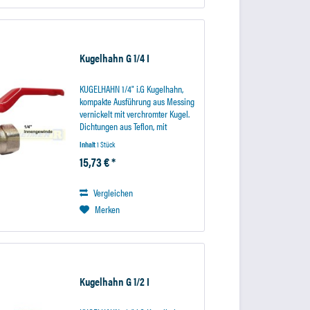
Kugelhahn G 1/4 I
KUGELHAHN 1/4" i.G Kugelhahn,
kompakte Ausführung aus Messing
vernickelt mit verchromter Kugel.
Dichtungen aus Teflon, mit
Stellhebel aus Metall. Durchgang
Inhalt
1 Stück
entspricht Anschlussgewinde.
15,73 € *
Vergleichen
Merken
Kugelhahn G 1/2 I