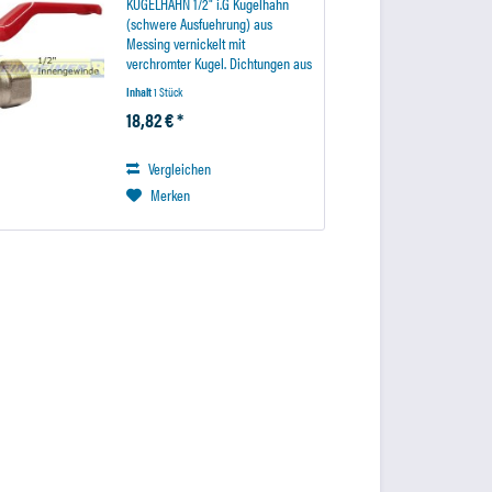
KUGELHAHN 1/2" i.G Kugelhahn
(schwere Ausfuehrung) aus
Messing vernickelt mit
verchromter Kugel. Dichtungen aus
Teflon Metallhebel Durchgang
Inhalt
1 Stück
entspricht Anschlussgewinde.
18,82 € *
Vergleichen
Merken