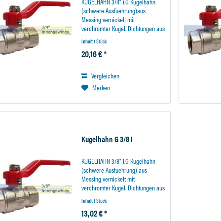
KUGELHAHN 3/4" i.G Kugelhahn
(schwere Ausfuehrung)aus
Messing vernickelt mit
verchromter Kugel. Dichtungen aus
Teflon Metallhebel Durchgang
Inhalt
1 Stück
entspricht Anschlussgewinde.
20,16 € *
Vergleichen
Merken
Kugelhahn G 3/8 I
KUGELHAHN 3/8" i.G Kugelhahn
(schwere Ausfuehrung) aus
Messing vernickelt mit
verchromter Kugel. Dichtungen aus
Teflon Metallhebel Durchgang
Inhalt
1 Stück
entspricht Anschlussgewinde.
13,02 € *