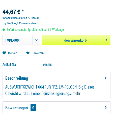
44,67 € *
Inhalt:
100 Stück (0,45 € * / 1 Stück)
zzgl. MwSt.
zzgl. Versandkosten
Sofort versandfertig, Lieferzeit ca. 1-3 Werktage
In den
Warenkorb
Merken
Bewerten
Artikel-Nr.:
036415
Beschreibung
AUSWUCHTGEWICHT 664 FÜR FRZ. LM-FELGEN 15 g Dieses
Gewicht wird aus einer Feinzinklegierung...
mehr
Bewertungen
0