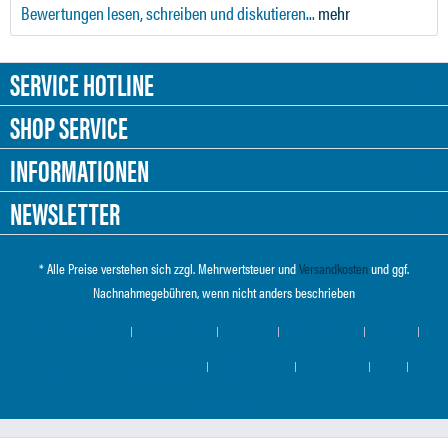
Bewertungen lesen, schreiben und diskutieren...
mehr
SERVICE HOTLINE
SHOP SERVICE
INFORMATIONEN
NEWSLETTER
* Alle Preise verstehen sich zzgl. Mehrwertsteuer und
Versandkosten
und ggf.
Nachnahmegebühren, wenn nicht anders beschrieben
Cookie-Einstellungen
Händler-Login
Über uns
Hilfe / Support
Kontakt
Versand und Zahlungsbedingungen
Widerrufsrecht
Datenschutz
AGB
Impressum